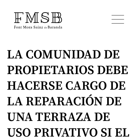
LA COMUNIDAD DE
Startseite
PROPIETARIOS DEBE
Font Mora Sainz de Baranda
HACERSE CARGO DE
Team
LA REPARACIÓN DE
UNA TERRAZA DE
Dienste
USO PRIVATIVO SI EL
Blog und Nachrichten