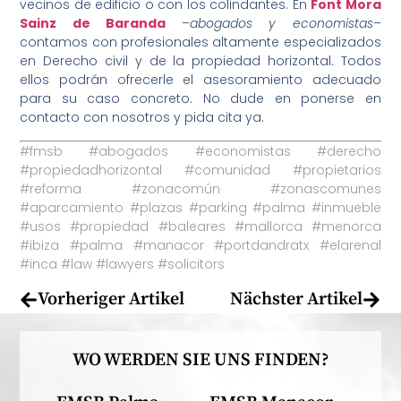
vecinos de edificio o con los colindantes.
En
Font Mora
Sainz de Baranda
–
abogados y economistas
–
contamos con profesionales altamente especializados
en Derecho civil y de la propiedad horizontal. Todos
ellos
podrán ofrecerle el asesoramiento adecuado
para su caso concreto. No dude en ponerse en
contacto con nosotros y pida cita ya.
#fmsb #abogados #economistas #derecho
#propiedadhorizontal #comunidad #propietarios
#reforma #zonacomún #zonascomunes
#aparcamiento #plazas #parking #palma #inmueble
#usos #propiedad #baleares #mallorca #menorca
#ibiza #palma #manacor #portdandratx #elarenal
#inca #law #lawyers #solicitors
Vorheriger Artikel
Nächster Artikel
WO WERDEN SIE UNS FINDEN?