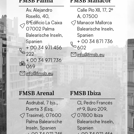
FMSB Palma
FMSB Manacor
Av. Alejandro
Calle Pío XII, 17, 2º
Roselló, 40,
A, 07500
8ºEdificio La Caixa
Manacor Mallorca
07002 Palma
Balearische Inseln,
Balearische Inseln,
Spanien
Spanien
+ 00 34 871 736
+ 00 34 971 456
602
222
info@fmsb.eu
+ 00 34 971 736
069
info@fmsb.eu
FMSB Arenal
FMSB Ibiza
Asdrubal, 7 bjs.,
CL Pedro Francés
Puerta 3 (Esq.
nº 9, Büro 209,
Trasimé), 07600
07800 Ibiza
Palma Balearische
Balearische Inseln,
Inseln, Spanien
Spanien