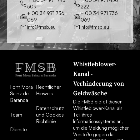
+ 00 34 971 745
+ 00 34 971 456
509
222
+ 00 34 971 736
+ 00 34 971 736
069
069
info@fmsb.eu
info@fmsb.eu
Whistleblower-
Kanal -
Verhinderung von
Font Mora
Rechtlicher
Geldwäsche
Sainz de
Hinweis
Baranda
Die FMSB bietet diesen
Datenschutz
Whistleblower-Kanal als
Team
und Cookies-
Teil ihres
Richtlinie
Informationssystems an,
um die Meldung möglicher
Dienste
Verstöße gegen das