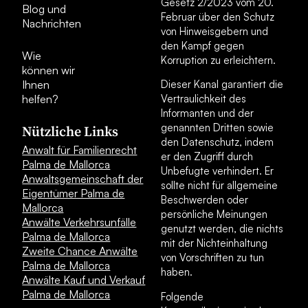
Gesetz 2/2023 vom 20.
Blog und
Februar über den Schutz
Nachrichten
von Hinweisgebern und
den Kampf gegen
Wie
Korruption zu erleichtern.
können wir
Ihnen
Dieser Kanal garantiert die
helfen?
Vertraulichkeit des
Informanten und der
genannten Dritten sowie
Nützliche Links
den Datenschutz, indem
Anwalt für Familienrecht
er den Zugriff durch
Palma de Mallorca
Unbefugte verhindert. Er
Anwaltsgemeinschaft der
sollte nicht für allgemeine
Eigentümer Palma de
Beschwerden oder
Mallorca
persönliche Meinungen
Anwälte Verkehrsunfälle
genutzt werden, die nichts
Palma de Mallorca
mit der Nichteinhaltung
Zweite Chance Anwälte
von Vorschriften zu tun
Palma de Mallorca
haben.
Anwälte Kauf und Verkauf
Palma de Mallorca
Folgende