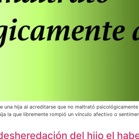
e una hija al acreditarse que no maltrató psicológicament
 hija la que libremente rompió un vínculo afectivo o sentimen
desheredación del hijo el hab