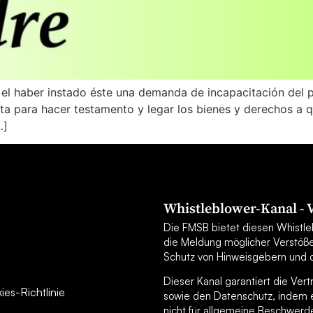
 el haber instado éste una demanda de incapacitación del 
ta para hacer testamento y legar los bienes y derechos a qu
…]
Whistleblower-Kanal -
Die FMSB bietet diesen Whistleb
die Meldung möglicher Verstöß
Schutz von Hinweisgebern und d
Dieser Kanal garantiert die Ver
es-Richtlinie
sowie den Datenschutz, indem er
nicht für allgemeine Beschwerd