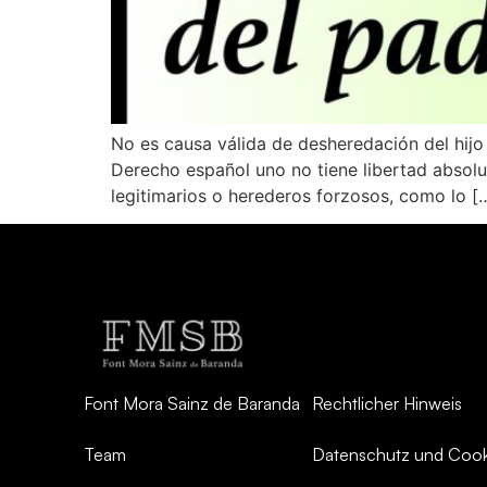
No es causa válida de desheredación del hijo
Derecho español uno no tiene libertad absolu
legitimarios o herederos forzosos, como lo [
Font Mora Sainz de Baranda
Rechtlicher Hinweis
Team
Datenschutz und Cooki