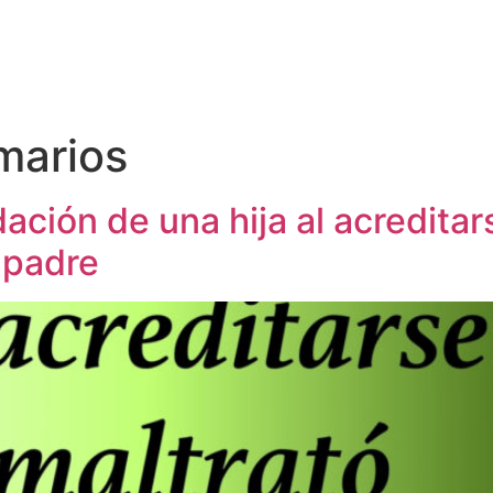
imarios
ación de una hija al acredita
 padre