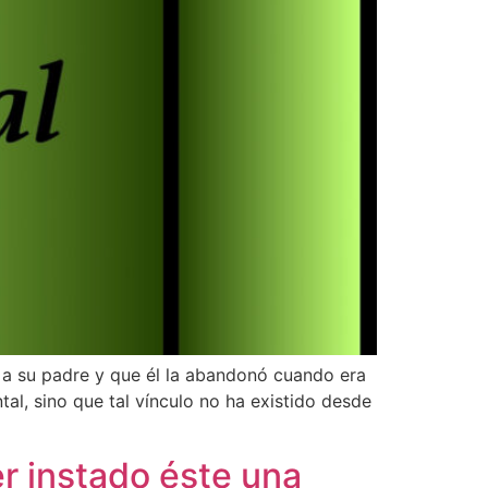
e a su padre y que él la abandonó cuando era
tal, sino que tal vínculo no ha existido desde
er instado éste una