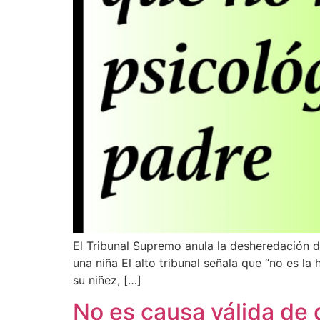
Wie können wir Ihnen helfen?
El Tribunal Supremo anula la desheredación d
una niña El alto tribunal señala que “no es la
su niñez, […]
No es causa válida de 