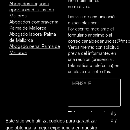
incumplimientos
Abogados segunda
normativos.
oportunidad Palma de
Mallorca
Las vías de comunicación
Abogados compraventa
disponibles son:
Palma de Mallorca
Por escrito: mediante el
Abogado laboral Palma
formulario anónimo o al
de Mallorca
correo canaldedenuncias@fmsb
Abogado penal Palma de
Verbalmente: con solicitud
Mallorca
previa del informante, en
una reunión (presencial,
telemática o telefónica) en
un plazo de siete días.
Acepto el
aviso legal
y
la
política de privacidad y
Este sitio web utiliza cookies para garantizar
cookies
que obtenga la mejor experiencia en nuestro