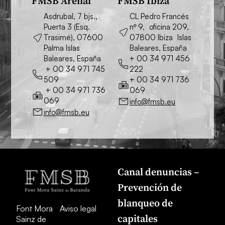
FMSB Arenal
FMSB Ibiza
Asdrubal, 7 bjs.,
CL Pedro Francés
Puerta 3 (Esq.
nº 9, oficina 209,
Trasimé), 07600
07800 Ibiza Islas
Palma Islas
Baleares, España
Baleares, España
+ 00 34 971 456
+ 00 34 971 745
222
509
+ 00 34 971 736
+ 00 34 971 736
069
069
info@fmsb.eu
info@fmsb.eu
Canal denuncias –
Prevención de
blanqueo de
Font Mora
Aviso legal
capitales
Sainz de