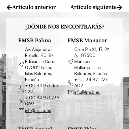
Artículo anterior
Artículo siguiente
¿DÓNDE NOS ENCONTRARÁS?
FMSB Palma
FMSB Manacor
Av. Alejandro
Calle Pío XII, 17, 2º
Roselló, 40, 8º
A, 07500
Edificio La Caixa
Manacor
07002 Palma
Mallorca Islas
Islas Baleares,
Baleares, España
España
+ 00 34 871 736
+ 00 34 971 456
602
222
info@fmsb.eu
+ 00 34 971 736
069
info@fmsb.eu