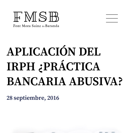
APLICACIÓN DEL
Inicio
IRPH ¿PRÁCTICA
Font Mora Sainz de Baranda
BANCARIA ABUSIVA?
Equipo
28 septiembre, 2016
Servicios
Noticias