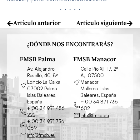
* * * * *
Artículo anterior
Artículo siguiente
¿DÓNDE NOS ENCONTRARÁS?
FMSB Palma
FMSB Manacor
Av. Alejandro
Calle Pío XII, 17, 2º
Roselló, 40, 8º
A, 07500
Edificio La Caixa
Manacor
07002 Palma
Mallorca Islas
Islas Baleares,
Baleares, España
España
+ 00 34 871 736
+ 00 34 971 456
602
222
info@fmsb.eu
+ 00 34 971 736
069
info@fmsb.eu