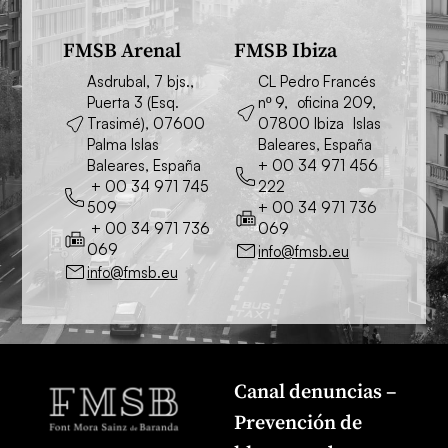
FMSB Arenal
FMSB Ibiza
Asdrubal, 7 bjs.,
CL Pedro Francés
Puerta 3 (Esq.
nº 9, oficina 209,
Trasimé), 07600
07800 Ibiza Islas
Palma Islas
Baleares, España
Baleares, España
+ 00 34 971 456
+ 00 34 971 745
222
509
+ 00 34 971 736
+ 00 34 971 736
069
069
info@fmsb.eu
info@fmsb.eu
Canal denuncias –
Prevención de