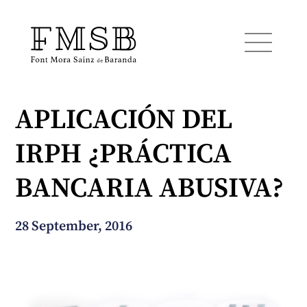
APLICACIÓN DEL
Startseite
IRPH ¿PRÁCTICA
Font Mora Sainz de Baranda
BANCARIA ABUSIVA?
Team
28 September, 2016
Dienste
Blog und Nachrichten