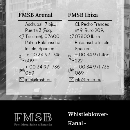
FMSB Arenal
FMSB Ibiza
Asdrubal, 7 bjs.,
CL Pedro Francés
Puerta 3 (Esq.
nº 9, Büro 209,
Trasimé), 07600
07800 Ibiza
Palma Balearische
Balearische Inseln,
Inseln, Spanien
Spanien
+ 00 34 971 745
+ 00 34 971 456
509
222
+ 00 34 971 736
+ 00 34 971 736
069
069
info@fmsb.eu
info@fmsb.eu
Whistleblower-
Kanal -