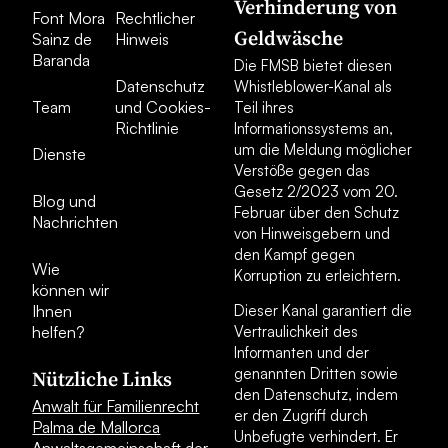
Verhinderung von
Font Mora
Rechtlicher
Geldwäsche
Sainz de
Hinweis
Baranda
Die FMSB bietet diesen
Datenschutz
Whistleblower-Kanal als
Team
und Cookies-
Teil ihres
Richtlinie
Informationssystems an,
um die Meldung möglicher
Dienste
Verstöße gegen das
Gesetz 2/2023 vom 20.
Blog und
Februar über den Schutz
Nachrichten
von Hinweisgebern und
den Kampf gegen
Wie
Korruption zu erleichtern.
können wir
Ihnen
Dieser Kanal garantiert die
helfen?
Vertraulichkeit des
Informanten und der
genannten Dritten sowie
Nützliche Links
den Datenschutz, indem
Anwalt für Familienrecht
er den Zugriff durch
Palma de Mallorca
Unbefugte verhindert. Er
Anwaltsgemeinschaft der