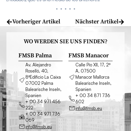
* * * * *
Vorheriger Artikel
Nächster Artikel
WO WERDEN SIE UNS FINDEN?
FMSB Palma
FMSB Manacor
Av. Alejandro
Calle Pío XII, 17, 2º
Roselló, 40,
A, 07500
8ºEdificio La Caixa
Manacor Mallorca
07002 Palma
Balearische Inseln,
Balearische Inseln,
Spanien
Spanien
+ 00 34 871 736
+ 00 34 971 456
602
222
info@fmsb.eu
+ 00 34 971 736
069
info@fmsb.eu