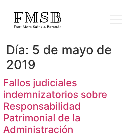
Día:
5 de mayo de
Inicio
2019
Font Mora Sainz de Baranda
Fallos judiciales
indemnizatorios sobre
Equipo
Responsabilidad
Servicios
Patrimonial de la
Administración
Noticias