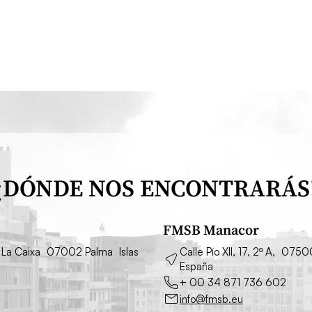
¿DÓNDE NOS ENCONTRARÁS
FMSB Manacor
cio La Caixa 07002 Palma Islas
Calle Pío XII, 17, 2º A, 075
España
+ 00 34 871 736 602
info@fmsb.eu