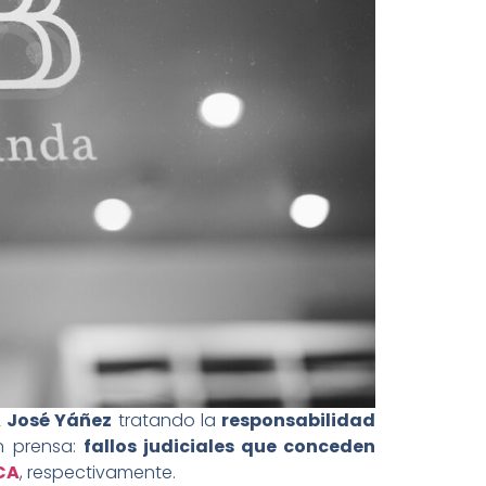
A
José Yáñez
​ tratando la
responsabilidad
n prensa:
fallos judiciales que conceden
CA
, respectivamente.