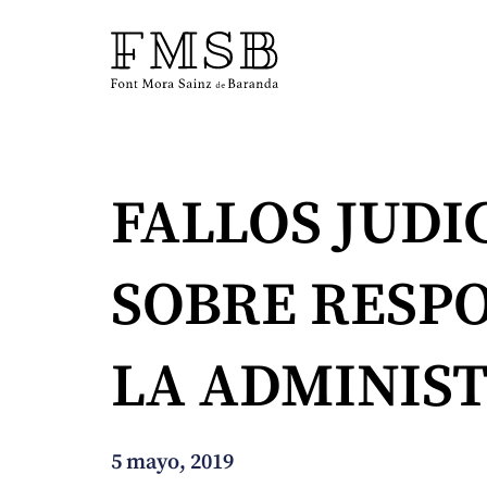
Inicio
FALLOS JUDI
Font Mora Sainz de Baranda
SOBRE RESP
Equipo
LA ADMINIS
Servicios
Noticias
5 mayo, 2019