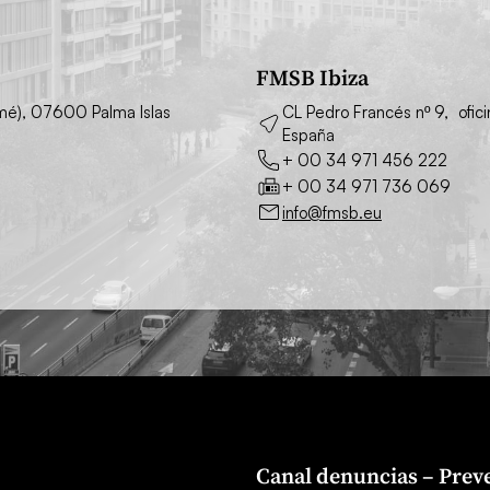
FMSB Ibiza
simé), 07600 Palma Islas
CL Pedro Francés nº 9, ofic
España
+ 00 34 971 456 222
+ 00 34 971 736 069
info@fmsb.eu
Canal denuncias – Preve