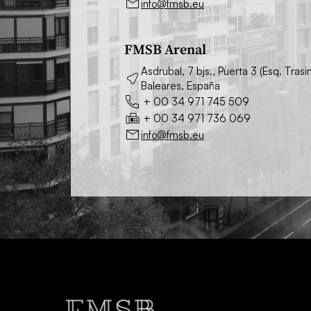
info@fmsb.eu
FMSB Arenal
Asdrubal, 7 bjs., Puerta 3 (Esq. Tra
Baleares, España
+ 00 34 971 745 509
+ 00 34 971 736 069
info@fmsb.eu