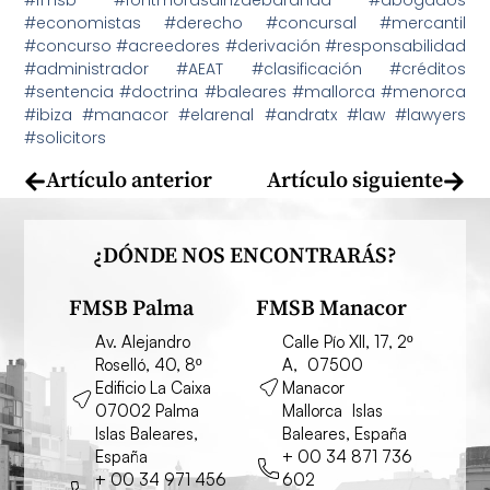
#economistas #derecho #concursal #mercantil
#concurso #acreedores #derivación #responsabilidad
#administrador #AEAT #clasificación #créditos
#sentencia #doctrina #baleares #mallorca #menorca
#ibiza #manacor #elarenal #andratx #law #lawyers
#solicitors
Artículo anterior
Artículo siguiente
¿DÓNDE NOS ENCONTRARÁS?
FMSB Palma
FMSB Manacor
Av. Alejandro
Calle Pío XII, 17, 2º
Roselló, 40, 8º
A, 07500
Edificio La Caixa
Manacor
07002 Palma
Mallorca Islas
Islas Baleares,
Baleares, España
España
+ 00 34 871 736
+ 00 34 971 456
602