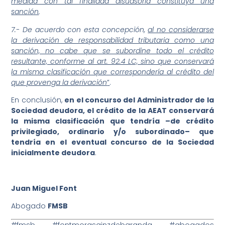
medida con tal finalidad disuasoria constituya una
sanción
.
7.- De acuerdo con esta concepción,
al no considerarse
la derivación de responsabilidad tributaria como una
sanción, no cabe que se subordine todo el crédito
resultante, conforme al art. 92.4 LC, sino que conservará
la misma clasificación que correspondería al crédito del
que provenga la derivación
”
.
En conclusión,
en el concurso del Administrador de la
Sociedad deudora, el crédito de la AEAT conservará
la misma clasificación que tendría –de crédito
privilegiado, ordinario y/o subordinado– que
tendría en el eventual concurso de la Sociedad
inicialmente deudora
.
Juan Miguel Font
Abogado
FMSB
#fmsb #fontmorasainzdebaranda #abogados