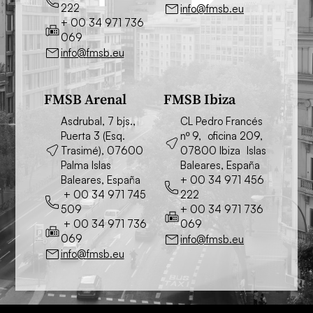
222
info@fmsb.eu
+ 00 34 971 736
069
info@fmsb.eu
FMSB Arenal
FMSB Ibiza
Asdrubal, 7 bjs.,
CL Pedro Francés
Puerta 3 (Esq.
nº 9, oficina 209,
Trasimé), 07600
07800 Ibiza Islas
Palma Islas
Baleares, España
Baleares, España
+ 00 34 971 456
+ 00 34 971 745
222
509
+ 00 34 971 736
+ 00 34 971 736
069
069
info@fmsb.eu
info@fmsb.eu