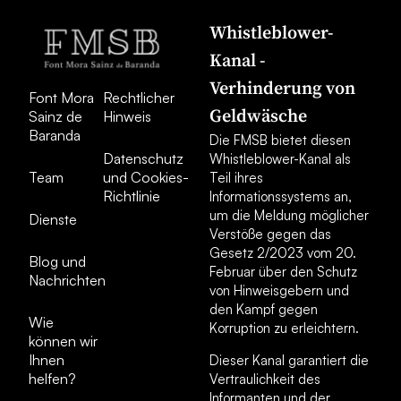
Whistleblower-
Kanal -
Verhinderung von
Font Mora
Rechtlicher
Geldwäsche
Sainz de
Hinweis
Baranda
Die FMSB bietet diesen
Datenschutz
Whistleblower-Kanal als
Team
und Cookies-
Teil ihres
Richtlinie
Informationssystems an,
um die Meldung möglicher
Dienste
Verstöße gegen das
Gesetz 2/2023 vom 20.
Blog und
Februar über den Schutz
Nachrichten
von Hinweisgebern und
den Kampf gegen
Wie
Korruption zu erleichtern.
können wir
Ihnen
Dieser Kanal garantiert die
helfen?
Vertraulichkeit des
Informanten und der