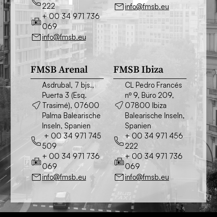
222
info@fmsb.eu
+ 00 34 971 736
069
info@fmsb.eu
FMSB Arenal
FMSB Ibiza
Asdrubal, 7 bjs.,
CL Pedro Francés
Puerta 3 (Esq.
nº 9, Büro 209,
Trasimé), 07600
07800 Ibiza
Palma Balearische
Balearische Inseln,
Inseln, Spanien
Spanien
+ 00 34 971 745
+ 00 34 971 456
509
222
+ 00 34 971 736
+ 00 34 971 736
069
069
info@fmsb.eu
info@fmsb.eu