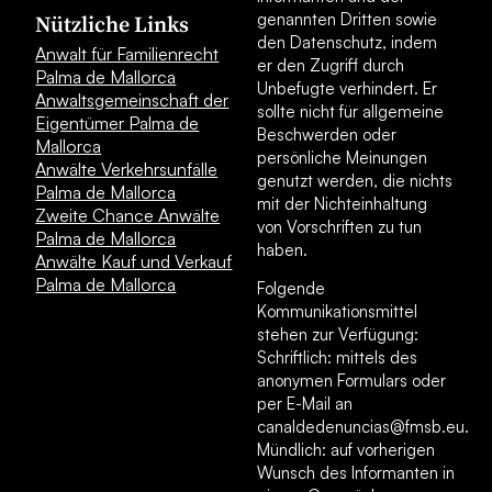
genannten Dritten sowie
Nützliche Links
den Datenschutz, indem
Anwalt für Familienrecht
er den Zugriff durch
Palma de Mallorca
Unbefugte verhindert. Er
Anwaltsgemeinschaft der
sollte nicht für allgemeine
Eigentümer Palma de
Beschwerden oder
Mallorca
persönliche Meinungen
Anwälte Verkehrsunfälle
genutzt werden, die nichts
Palma de Mallorca
mit der Nichteinhaltung
Zweite Chance Anwälte
von Vorschriften zu tun
Palma de Mallorca
haben.
Anwälte Kauf und Verkauf
Palma de Mallorca
Folgende
Kommunikationsmittel
stehen zur Verfügung:
Schriftlich: mittels des
anonymen Formulars oder
per E-Mail an
canaldedenuncias@fmsb.eu.
Mündlich: auf vorherigen
Wunsch des Informanten in