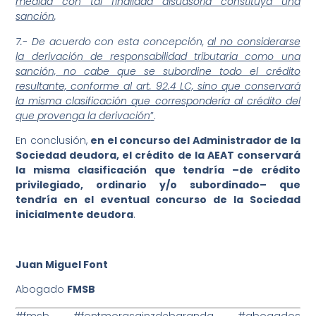
medida con tal finalidad disuasoria constituya una
sanción
.
7.- De acuerdo con esta concepción,
al no considerarse
la derivación de responsabilidad tributaria como una
sanción, no cabe que se subordine todo el crédito
resultante, conforme al art. 92.4 LC, sino que conservará
la misma clasificación que correspondería al crédito del
que provenga la derivación
”
.
En conclusión,
en el concurso del Administrador de la
Sociedad deudora, el crédito de la AEAT conservará
la misma clasificación que tendría –de crédito
privilegiado, ordinario y/o subordinado– que
tendría en el eventual concurso de la Sociedad
inicialmente deudora
.
Juan Miguel Font
Abogado
FMSB
#fmsb #fontmorasainzdebaranda #abogados