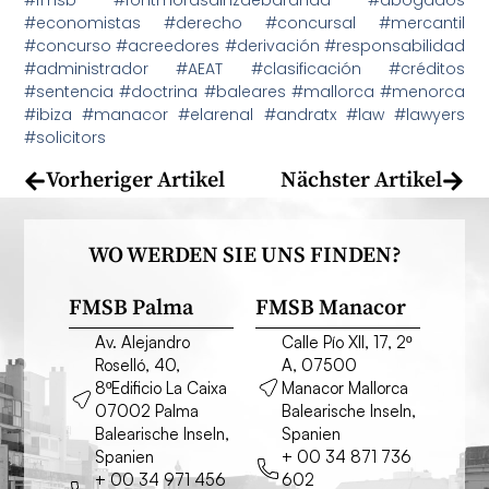
#economistas #derecho #concursal #mercantil
#concurso #acreedores #derivación #responsabilidad
#administrador #AEAT #clasificación #créditos
#sentencia #doctrina #baleares #mallorca #menorca
#ibiza #manacor #elarenal #andratx #law #lawyers
#solicitors
Vorheriger Artikel
Nächster Artikel
WO WERDEN SIE UNS FINDEN?
FMSB Palma
FMSB Manacor
Av. Alejandro
Calle Pío XII, 17, 2º
Roselló, 40,
A, 07500
8ºEdificio La Caixa
Manacor Mallorca
07002 Palma
Balearische Inseln,
Balearische Inseln,
Spanien
Spanien
+ 00 34 871 736
+ 00 34 971 456
602