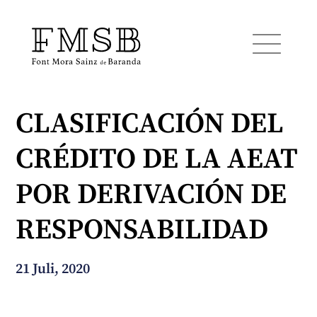
CLASIFICACIÓN DEL
Startseite
CRÉDITO DE LA AEAT
Font Mora Sainz de Baranda
POR DERIVACIÓN DE
Team
RESPONSABILIDAD
Dienste
21 Juli, 2020
Blog und Nachrichten