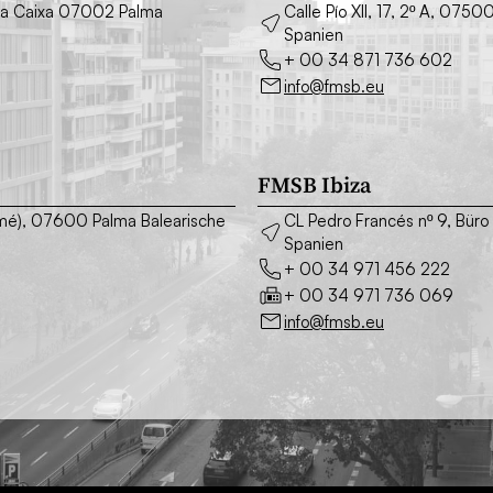
o La Caixa 07002 Palma
Calle Pío XII, 17, 2º A, 075
Spanien
+ 00 34 871 736 602
info@fmsb.eu
FMSB Ibiza
asimé), 07600 Palma Balearische
CL Pedro Francés nº 9, Büro
Spanien
+ 00 34 971 456 222
+ 00 34 971 736 069
info@fmsb.eu