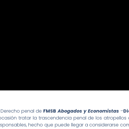
 Derecho penal de
FMSB
Abogados y Economistas
–
D
ocasión tratar la trascendencia penal de los atropello
ponsables, hecho que puede llegar a considerarse como 