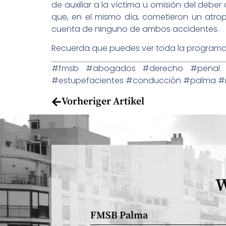
de auxiliar a la víctima u omisión del deb
que, en el mismo día, cometieron un atro
cuenta de ninguno de ambos accidentes.
Recuerda que puedes ver toda la programac
#fmsb #abogados #derecho #penal #at
#estupefacientes #conducción #palma #
Vorheriger Artikel
W
FMSB Palma