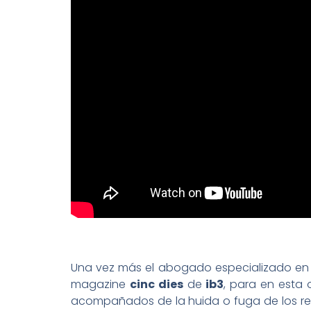
Una vez más el abogado especializado en
magazine
cinc dies
de
ib3
, para en esta 
acompañados de la huida o fuga de los res