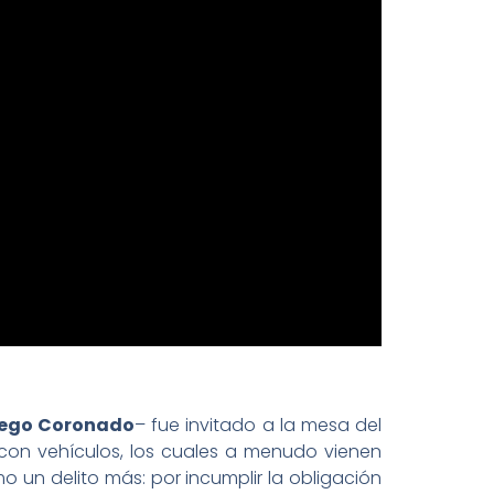
iego Coronado
– fue invitado a la mesa del
s con vehículos, los cuales a menudo vienen
un delito más: por incumplir la obligación