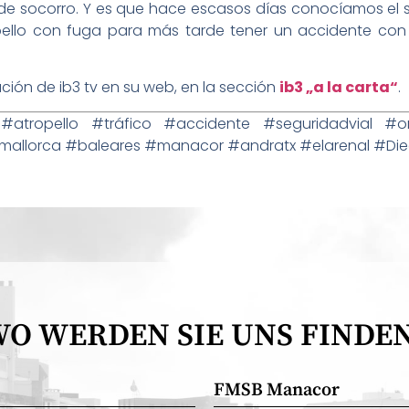
er de socorro. Y es que hace escasos días conocíamos el
pello con fuga para más tarde tener un accidente con
ión de ib3 tv en su web, en la sección
ib3 „a la carta“
.
ropello #tráfico #accidente #seguridadvial #o
mallorca #baleares #manacor #andratx #elarenal #D
O WERDEN SIE UNS FINDE
FMSB Manacor