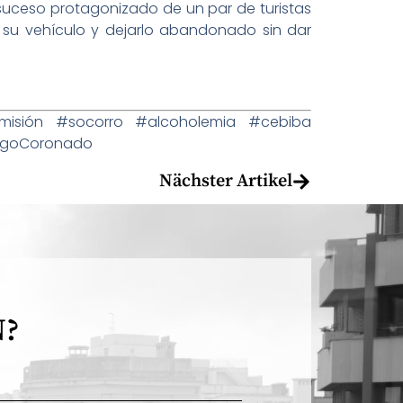
 suceso protagonizado de un par de turistas
 su vehículo y dejarlo abandonado sin dar
misión #socorro #alcoholemia #cebiba
iegoCoronado
Nächster Artikel
N?