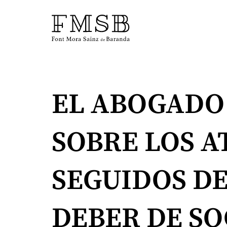
Startseite
EL ABOGADO
Font Mora Sainz de Baranda
SOBRE LOS A
Team
SEGUIDOS DE
Dienste
DEBER DE S
Blog und Nachrichten