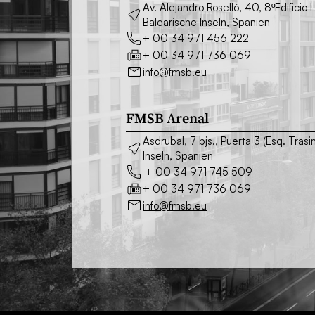
Av. Alejandro Roselló, 40, 8ºEdifici
Balearische Inseln, Spanien
+ 00 34 971 456 222
+ 00 34 971 736 069
info@fmsb.eu
FMSB Arenal
Asdrubal, 7 bjs., Puerta 3 (Esq. Tr
Inseln, Spanien
+ 00 34 971 745 509
+ 00 34 971 736 069
info@fmsb.eu