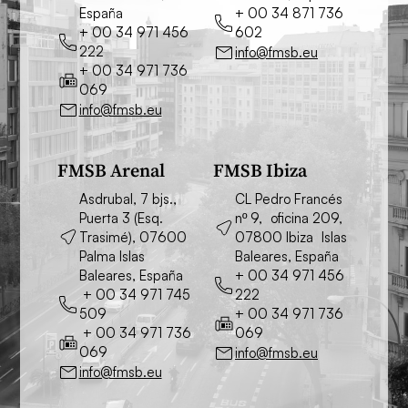
España
+ 00 34 871 736
+ 00 34 971 456
602
222
info@fmsb.eu
+ 00 34 971 736
069
info@fmsb.eu
FMSB Arenal
FMSB Ibiza
Asdrubal, 7 bjs.,
CL Pedro Francés
Puerta 3 (Esq.
nº 9, oficina 209,
Trasimé), 07600
07800 Ibiza Islas
Palma Islas
Baleares, España
Baleares, España
+ 00 34 971 456
+ 00 34 971 745
222
509
+ 00 34 971 736
+ 00 34 971 736
069
069
info@fmsb.eu
info@fmsb.eu