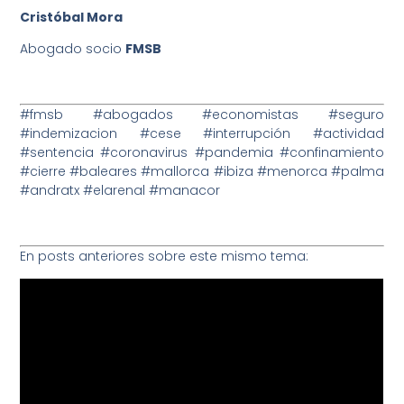
Cristóbal Mora
Abogado socio
FMSB
#fmsb #abogados #economistas #seguro
#indemizacion #cese #interrupción #actividad
#sentencia #coronavirus #pandemia #confinamiento
#cierre #baleares #mallorca #ibiza #menorca #palma
#andratx #elarenal #manacor
En posts anteriores sobre este mismo tema: