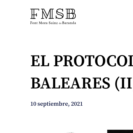
Inicio
EL PROTOCO
Font Mora Sainz de Baranda
BALEARES (II
Equipo
Servicios
10 septiembre, 2021
Noticias