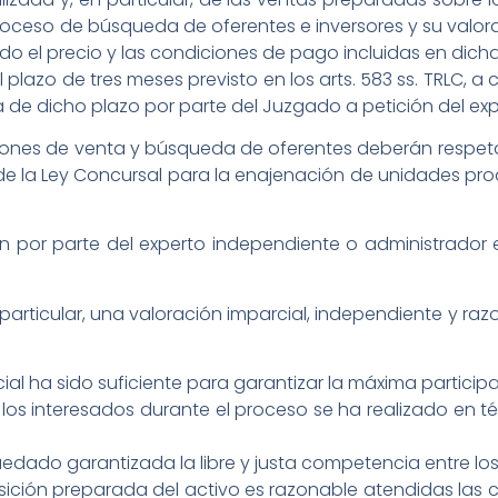
roceso de búsqueda de oferentes e inversores y su valor
do el precio y las condiciones de pago incluidas en dicha
el plazo de tres meses previsto en los arts. 583 ss. TRLC
a de dicho plazo por parte del Juzgado a petición del exp
ones de venta y búsqueda de oferentes deberán respetars
 de la Ley Concursal para la enajenación de unidades pro
ión por parte del experto independiente o administrador
n particular, una valoración imparcial, independiente y 
ial ha sido suficiente para garantizar la máxima particip
s los interesados durante el proceso se ha realizado en 
uedado garantizada la libre y justa competencia entre los
quisición preparada del activo es razonable atendidas la