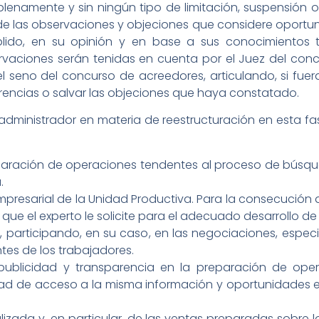
enamente y sin ningún tipo de limitación, suspensión o 
l, de las observaciones y objeciones que considere oportu
ido, en su opinión y en base a sus conocimientos té
rvaciones serán tenidas en cuenta por el Juez del con
 seno del concurso de acreedores, articulando, si fuera
carencias o salvar las objeciones que haya constatado.
administrador en materia de reestructuración en esta fa
reparación de operaciones tendentes al proceso de búsqu
.
mpresarial de la Unidad Productiva. Para la consecución
 que el experto le solicite para el adecuado desarrollo de
, participando, en su caso, en las negociaciones, especi
tes de los trabajadores.
d, publicidad y transparencia en la preparación de op
ad de acceso a la misma información y oportunidades en
realizada y, en particular, de las ventas preparadas sobr