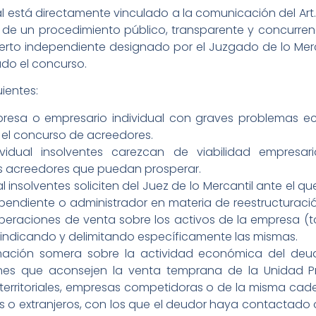
 está directamente vinculado a la comunicación del Art. 
ón de un procedimiento público, transparente y concurren
erto independiente designado por el Juzgado de lo Merc
do el concurso.
uientes:
presa o empresario individual con graves problemas ec
 el concurso de acreedores.
idual insolventes carezcan de viabilidad empresar
os acreedores que puedan prosperar.
 insolventes soliciten del Juez de lo Mercantil ante el q
endiente o administrador en materia de reestructuració
eraciones de venta sobre los activos de la empresa (t
 indicando y delimitando específicamente las mismas.
mación somera sobre la actividad económica del deudo
zones que aconsejen la venta temprana de la Unidad
y territoriales, empresas competidoras o de la misma cad
ales o extranjeros, con los que el deudor haya contactad