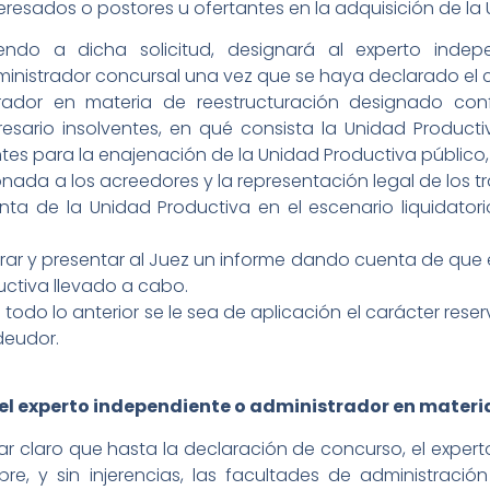
eresados o postores u ofertantes en la adquisición de la
iendo a dicha solicitud, designará al experto inde
administrador concursal una vez que se haya declarado el
rador en materia de reestructuración designado conf
ario insolventes, en qué consista la Unidad Productiva
s para la enajenación de la Unidad Productiva público,
ada a los acreedores y la representación legal de los t
nta de la Unidad Productiva en el escenario liquidator
orar y presentar al Juez un informe dando cuenta de que
uctiva llevado a cabo.
todo lo anterior se le sea de aplicación el carácter rese
 deudor.
r el experto independiente o administrador en mater
ar claro que hasta la declaración de concurso, el exper
re, y sin injerencias, las facultades de administraci