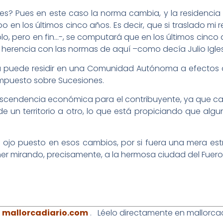
s? Pues en este caso la norma cambia, y la residencia 
 en los últimos cinco años. Es decir, que si traslado mi 
lo, pero en fin…-, se computará que en los últimos cinc
i herencia con las normas de aquí –como decía Julio Igle
 puede residir en una Comunidad Autónoma a efectos del
 Impuesto sobre Sucesiones.
n trascendencia económica para el contribuyente, ya qu
de un territorio a otro, lo que está propiciando que algu
 ojo puesto en esos cambios, por si fuera una mera es
ner mirando, precisamente, a la hermosa ciudad del Fuer
l
mallorcadiario.com
. Léelo directamente en mallorcad