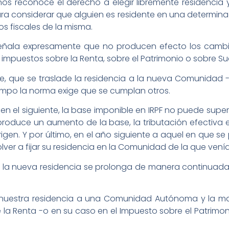
s reconoce el derecho a elegir libremente residencia y c
 para considerar que alguien es residente en una determi
os fiscales de la misma.
 señala expresamente que no producen efecto los cambio
s impuestos sobre la Renta, sobre el Patrimonio o sobre 
ente, que se traslade la residencia a la nueva Comunida
iempo la norma exige que se cumplan otros.
 o en el siguiente, la base imponible en IRPF no puede supe
e produce un aumento de la base, la tributación efectiva
rigen. Y por último, en el año siguiente a aquel en que 
lver a fijar su residencia en la Comunidad de la que venía
i la nueva residencia se prolonga de manera continuada 
 nuestra residencia a una Comunidad Autónoma y la 
e la Renta -o en su caso en el Impuesto sobre el Patrim