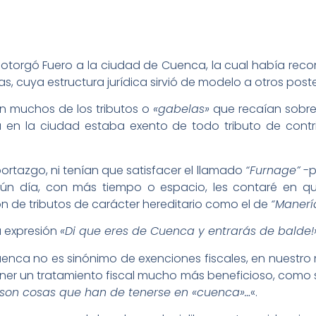
II otorgó Fuero a la ciudad de Cuenca, la cual había rec
 cuya estructura jurídica sirvió de modelo a otros poster
n muchos de los tributos o
«gabelas»
que recaían sobre 
 en la ciudad estaba exento de todo tributo de contri
rtazgo, ni tenían que satisfacer el llamado
“Furnage”
-p
gún día, con más tiempo o espacio, les contaré en qué
 de tributos de carácter hereditario como el de
“Manerí
la expresión
«Di que eres de Cuenca y entrarás de balde!
Cuenca no es sinónimo de exenciones fiscales, en nuest
er un tratamiento fiscal mucho más beneficioso, como si d
son cosas que han de tenerse en «cuenca»…
«.