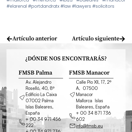
#elarenal #portdandratx #law #lawyers #solicitors
Artículo anterior
Artículo siguiente
¿DÓNDE NOS ENCONTRARÁS?
FMSB Palma
FMSB Manacor
Av. Alejandro
Calle Pío XII, 17, 2º
Roselló, 40, 8º
A, 07500
Edificio La Caixa
Manacor
07002 Palma
Mallorca Islas
Islas Baleares,
Baleares, España
España
+ 00 34 871 736
+ 00 34 971 456
602
222
info@fmsb.eu
+ 00 34 971 736