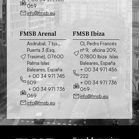
069
info@fmsb.eu
FMSB Arenal
FMSB Ibiza
Asdrubal, 7 bjs.,
CL Pedro Francés
Puerta 3 (Esq.
nº 9, oficina 209,
Trasimé), 07600
07800 Ibiza Islas
Palma Islas
Baleares, España
Baleares, España
+ 00 34 971 456
+ 00 34 971 745
222
509
+ 00 34 971 736
+ 00 34 971 736
069
069
info@fmsb.eu
info@fmsb.eu