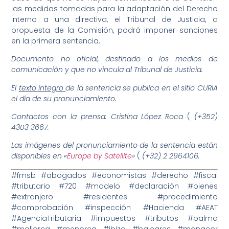
las medidas tomadas para la adaptación del Derecho
interno a una directiva, el Tribunal de Justicia, a
propuesta de la Comisión, podrá imponer sanciones
en la primera sentencia.
Documento no oficial, destinado a los medios de
comunicación y que no vincula al Tribunal de Justicia.
El
texto íntegro
de la sentencia se publica en el sitio CURIA
el día de su pronunciamiento.
Contactos con la prensa: Cristina López Roca
(
(+352)
4303 3667.
Las
imágenes
del pronunciamiento de la sentencia están
disponibles en «
Europe
by Satellite
»
(
(+32)
2 2964106.
#fmsb #abogados #economistas #derecho #fiscal
#tributario #720 #modelo #declaración #bienes
#extranjero #residentes #procedimiento
#comprobación #inspección #Hacienda #AEAT
#AgenciaTributaria #impuestos #tributos #palma
#mallorca #menorca #ibiza #baleares #manacor