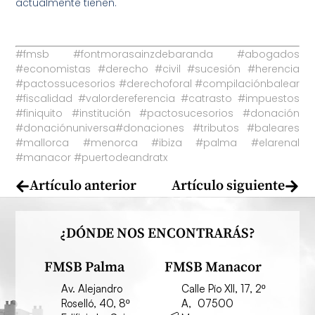
actualmente tienen.
#fmsb #fontmorasainzdebaranda #abogados
#economistas #derecho #civil #sucesión #herencia
#pactossucesorios #derechoforal #compilaciónbalear
#fiscalidad #valordereferencia #catrasto #impuestos
#finiquito #institución #pactosucesorios #donación
#donaciónuniversa#donaciones #tributos #baleares
#mallorca #menorca #ibiza #palma #elarenal
#manacor #puertodeandratx
Artículo anterior
Artículo siguiente
¿DÓNDE NOS ENCONTRARÁS?
FMSB Palma
FMSB Manacor
Av. Alejandro
Calle Pío XII, 17, 2º
Roselló, 40, 8º
A, 07500