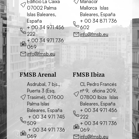
Edificio La Caixa
Manacor
07002 Palma
Mallorca Islas
Islas Baleares,
Baleares, España
España
+ 00 34 871 736
+ 00 34 971 456
602
222
info@fmsb.eu
+ 00 34 971 736
069
info@fmsb.eu
FMSB Arenal
FMSB Ibiza
Asdrubal, 7 bjs.,
CL Pedro Francés
Puerta 3 (Esq.
nº 9, oficina 209,
Trasimé), 07600
07800 Ibiza Islas
Palma Islas
Baleares, España
Baleares, España
+ 00 34 971 456
+ 00 34 971 745
222
509
+ 00 34 971 736
+ 00 34 971 736
069
069
info@fmsb.eu