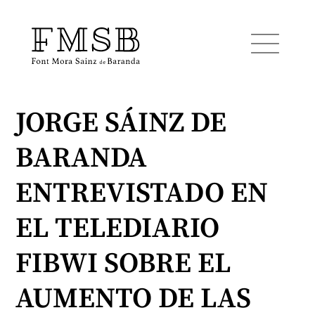
JORGE SÁINZ DE
Inicio
BARANDA
Font Mora Sainz de Baranda
ENTREVISTADO EN
Equipo
EL TELEDIARIO
FIBWI SOBRE EL
Servicios
AUMENTO DE LAS
Noticias