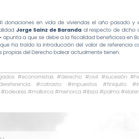
141 donaciones en vida de viviendas el año pasado y 
calidad
Jorge Sainz de Baranda
al respecto de dicho d
–
apunta a que se debe a la fiscalidad beneficiosa en B
que ha traído la introducción del valor de referencia ca
ias propias del Derecho balear actualmente tienen.
dos #economistas #derecho #civil #sucesión #her
rdereferencia #catrasto #impuestos #finiquito #i
 #baleares #mallorca #menorca #ibiza #palma #elar