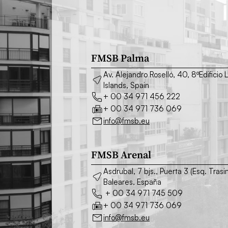
FMSB Palma
Av. Alejandro Roselló, 40, 8ºEdifici
Islands, Spain
+ 00 34 971 456 222
+ 00 34 971 736 069
info@fmsb.eu
FMSB Arenal
Asdrubal, 7 bjs., Puerta 3 (Esq. Tra
Baleares, España
+ 00 34 971 745 509
+ 00 34 971 736 069
info@fmsb.eu