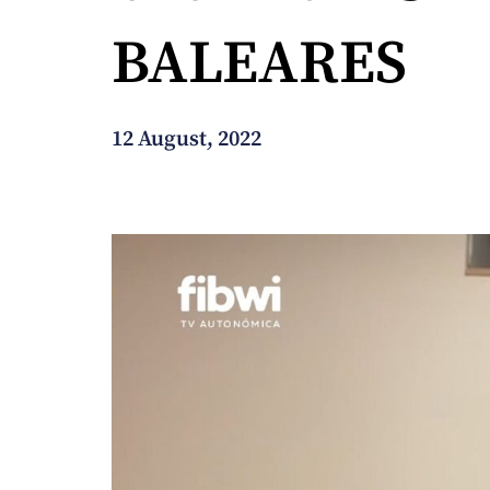
BALEARES
How can we help you?
12 August, 2022