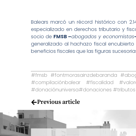
Balears marcó un récord histórico con 2.
especializado en derechos tributario y fis
socio de
FMSB –
abogados y economistas
generalizado al hachazo fiscal encubierto 
beneficios fiscales que las figuras sucesor
#fmsb #fontmorasainzdebaranda #aboga
#compilaciónbalear #fiscalidad #valo
#donaciónuniversa#donaciones #tributos
Previous article