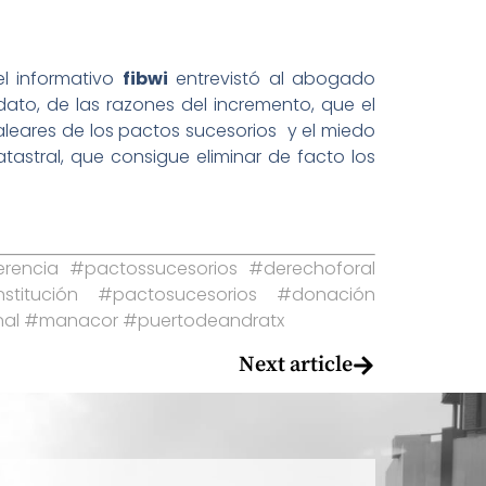
el informativo
fibwi
entrevistó al abogado
ato, de las razones del incremento, que el
aleares de los pactos sucesorios y el miedo
tastral, que consigue eliminar de facto los
encia #pactossucesorios #derechoforal
nstitución #pactosucesorios #donación
enal #manacor #puertodeandratx
Next article