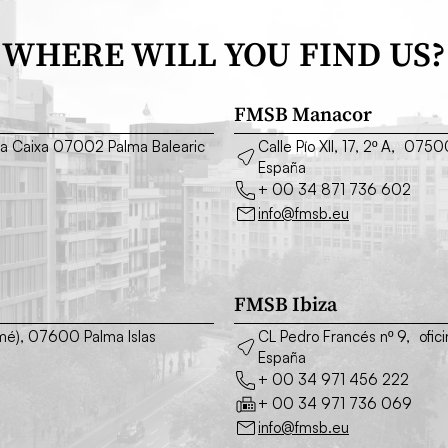
WHERE WILL YOU FIND US?
FMSB Manacor
o La Caixa 07002 Palma Balearic
Calle Pío XII, 17, 2º A, 075
España
+ 00 34 871 736 602
info@fmsb.eu
FMSB Ibiza
simé), 07600 Palma Islas
CL Pedro Francés nº 9, ofic
España
+ 00 34 971 456 222
+ 00 34 971 736 069
info@fmsb.eu