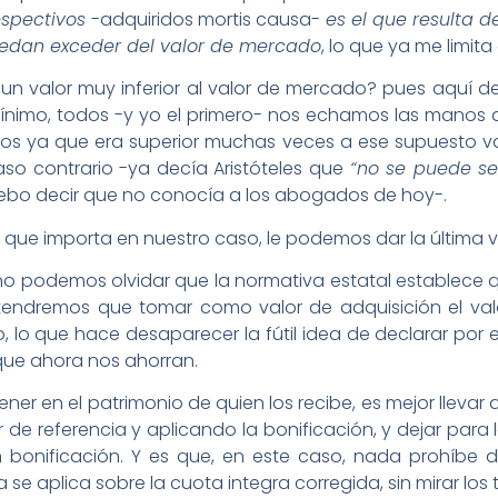
respectivos
-adquiridos mortis causa-
es el que resulta 
uedan exceder del valor de mercado
, lo que ya me limita
es un valor muy inferior al valor de mercado? pues aquí
mínimo, todos -y yo el primero- nos echamos las manos 
os ya que era superior muchas veces a ese supuesto v
so contrario -ya decía Aristóteles que
“no se puede se
ebo decir que no conocía a los abogados de hoy-.
o que importa en nuestro caso, le podemos dar la última v
no podemos olvidar que la normativa estatal establece q
endremos que tomar como valor de adquisición el valor
, lo que hace desaparecer la fútil idea de declarar por 
ue ahora nos ahorran.
ner en el patrimonio de quien los recibe, es mejor lleva
e referencia y aplicando la bonificación, y dejar para 
in bonificación. Y es que, en este caso, nada prohíbe d
 aplica sobre la cuota integra corregida, sin mirar los t