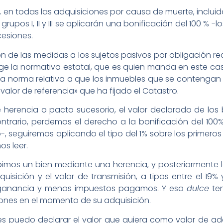
lio, en todas las adquisiciones por causa de muerte, inclui
grupos I, II y III se aplicarán una bonificación del 100 % -
cesiones.
ón de las medidas a los sujetos pasivos por obligación r
e la normativa estatal, que es quien manda en este cas
la norma relativa a que los inmuebles que se contengan 
valor de referencia» que ha fijado el Catastro.
herencia o pacto sucesorio, el valor declarado de los 
ntrario, perdemos el derecho a la bonificación del 100% 
-, seguiremos aplicando el tipo del 1% sobre los primeros
os leer.
cibimos un bien mediante una herencia, y posteriormente
dquisición y el valor de transmisión, a tipos entre el 1
ra ganancia y menos impuestos pagamos. Y esa
dulce
ten
iones en el momento de su adquisición.
s puedo declarar el valor que quiera como valor de adqui