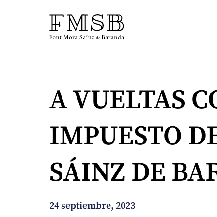
Inicio
A VUELTAS C
Font Mora Sainz de Baranda
IMPUESTO DE
Equipo
SÁINZ DE B
Servicios
Noticias
24 septiembre, 2023