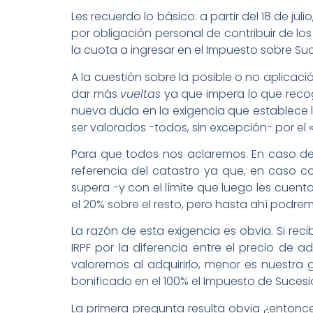
Les recuerdo lo básico: a partir del 18 de ju
por obligación personal de contribuir de los 
la cuota a ingresar en el Impuesto sobre Su
A la cuestión sobre la posible o no aplicaci
dar más
vueltas
ya que impera lo que recog
nueva duda en la exigencia que establece 
ser valorados -todos, sin excepción- por el «
Para que todos nos aclaremos. En caso de 
referencia del catastro ya que, en caso co
supera -y con el límite que luego les cuento
el 20% sobre el resto, pero hasta ahí podrem
La razón de esta exigencia es obvia. Si re
IRPF por la diferencia entre el precio de a
valoremos al adquirirlo, menor es nuest
bonificado en el 100% el Impuesto de Suces
La primera pregunta resulta obvia ¿entonce