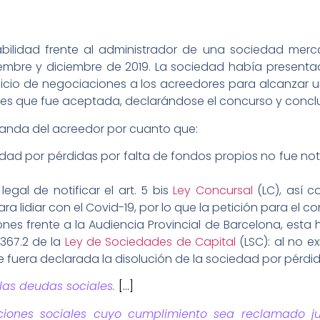
bilidad frente al administrador de una sociedad merc
bre y diciembre de 2019. La sociedad había presenta
nicio de negociaciones a los acreedores para alcanzar u
es que fue aceptada, declarándose el concurso y conclu
manda del acreedor por cuanto que:
edad por pérdidas por falta de fondos propios no fue no
egal de notificar el art. 5 bis
Ley Concursal
(LC), así c
a lidiar con el Covid-19, por lo que la petición para el 
ones frente a la Audiencia Provincial de Barcelona, esta
 367.2 de la
Ley de Sociedades de Capital
(LSC): al no e
 fuera declarada la disolución de la sociedad por pérdid
 las deudas sociales.
[…]
aciones sociales cuyo cumplimiento sea reclamado j