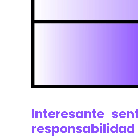
Interesante s
en
responsabilida