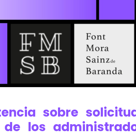
ten
cia sobre solicit
d de los administrad