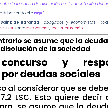
ento de la causa de disolución o a la aceptación del 
pdf haciendo clic
aquí
.
 Sainz de Baranda
–
abogados y economistas
– pod
ncursal
, sobre
insolvencia
y
reestructuración
.
ntrario se asume que la deuda
disolución de la sociedad
 concurso y respo
 por deudas sociales
so al considerar que se debe
367.2 LSC. Esto quiere deci
ara, se asume que la deud