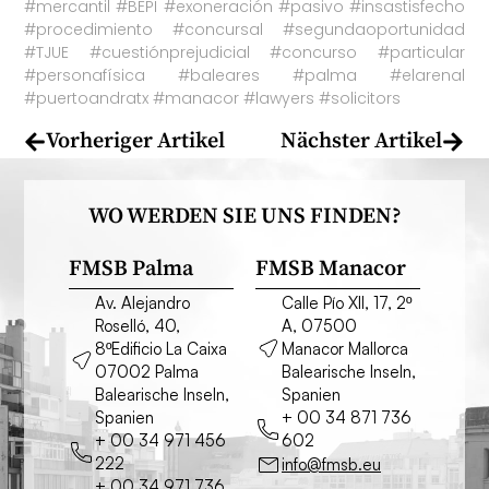
#mercantil #BEPI #exoneración #pasivo #insastisfecho
#procedimiento #concursal #segundaoportunidad
#TJUE #cuestiónprejudicial #concurso #particular
#personafísica #baleares #palma #elarenal
#puertoandratx #manacor #lawyers #solicitors
Vorheriger Artikel
Nächster Artikel
WO WERDEN SIE UNS FINDEN?
FMSB Palma
FMSB Manacor
Av. Alejandro
Calle Pío XII, 17, 2º
Roselló, 40,
A, 07500
8ºEdificio La Caixa
Manacor Mallorca
07002 Palma
Balearische Inseln,
Balearische Inseln,
Spanien
Spanien
+ 00 34 871 736
+ 00 34 971 456
602
222
info@fmsb.eu
+ 00 34 971 736