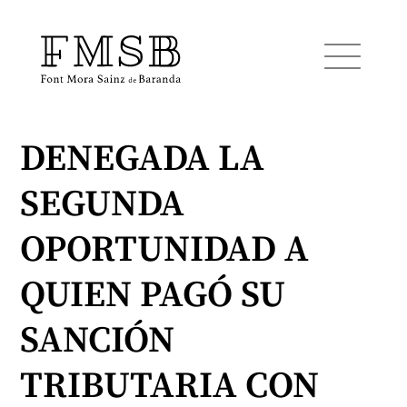
DENEGADA LA
Startseite
SEGUNDA
Font Mora Sainz de Baranda
OPORTUNIDAD A
Team
QUIEN PAGÓ SU
SANCIÓN
Dienste
TRIBUTARIA CON
Blog und Nachrichten