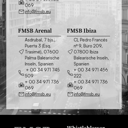
069
info@fmsb.eu
FMSB Arenal
FMSB Ibiza
Asdrubal, 7 bjs.,
CL Pedro Francés
Puerta 3 (Esq.
nº 9, Büro 209,
Trasimé), 07600
07800 Ibiza
Palma Balearische
Balearische Inseln,
Inseln, Spanien
Spanien
+ 00 34 971 745
+ 00 34 971 456
509
222
+ 00 34 971 736
+ 00 34 971 736
069
069
info@fmsb.eu
info@fmsb.eu