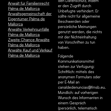
den Datenschutz, indem
Anwalt für Familienrecht
er den Zugriff durch
Palma de Mallorca
Unbefugte verhindert. Er
Anwaltsgemeinschaft der
sollte nicht für allgemeine
Eigentümer Palma de
Beschwerden oder
Mallorca
persönliche Meinungen
Anwälte Verkehrsunfälle
genutzt werden, die nichts
Palma de Mallorca
mit der Nichteinhaltung
Zweite Chance Anwälte
von Vorschriften zu tun
Palma de Mallorca
haben.
Anwälte Kauf und Verkauf
Palma de Mallorca
Folgende
Kommunikationsmittel
stehen zur Verfügung:
Schriftlich: mittels des
anonymen Formulars oder
per E-Mail an
canaldedenuncias@fmsb.eu.
Mündlich: auf vorherigen
Wunsch des Informanten in
einem Gespräch
(persönlich, telematisch