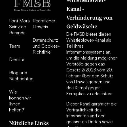
Whistleblower-
Kanal -
Verhinderung von
Font Mora
Rechtlicher
Geldwäsche
Sainz de
Hinweis
Baranda
Die FMSB bietet diesen
Datenschutz
Whistleblower-Kanal als
Team
und Cookies-
Teil ihres
Richtlinie
Informationssystems an,
um die Meldung möglicher
Dienste
Verstöße gegen das
Gesetz 2/2023 vom 20.
Blog und
Februar über den Schutz
Nachrichten
von Hinweisgebern und
den Kampf gegen
Wie
Korruption zu erleichtern.
können wir
Ihnen
Dieser Kanal garantiert die
helfen?
Vertraulichkeit des
Informanten und der
genannten Dritten sowie
Nützliche Links