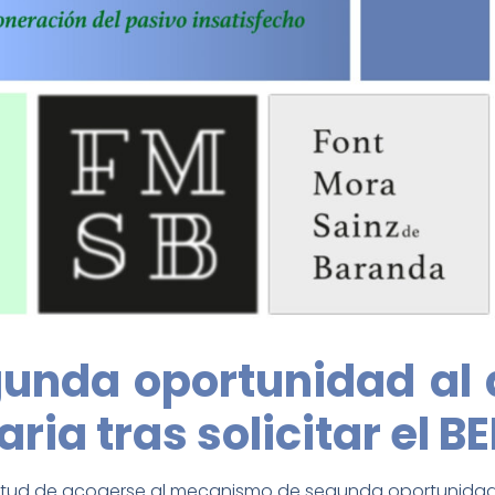
unda oportunidad al
ria tras solicitar el BE
citud de acogerse al mecanismo de segunda oportunidad y