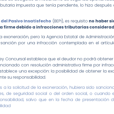
butaria impuesta que tenía pendiente, lo hizo después
 del Pasivo Insatisfecho
(BEPI), es requisito
no haber si
iva firme debido a infracciones tributarias consider
la exoneración, pero la Agencia Estatal de Administrac
anción por una infracción contemplada en el artículo 
 Ley Concursal establece que el deudor no podrá obtener 
sancionado con resolución administrativa firme por infra
establece una excepción: la posibilidad de obtener la e
ente su responsabilidad.
s a la solicitud de la exoneración, hubiera sido sancion
ves, de seguridad social o del orden social, o cuando
onsabilidad, salvo que en la fecha de presentación de
ilidad