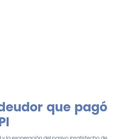
 deudor que pagó
PI
 la exoneración del pasivo insatisfecho de