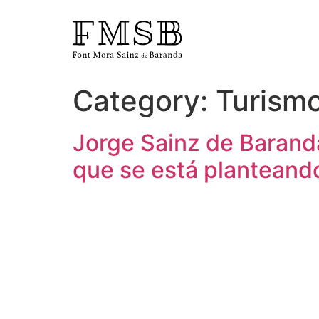
Category:
Turism
Home
Jorge Sainz de Baranda
Font Mora Sainz de Baranda
que se está planteand
Team
Services
Blog and news