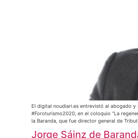
How can we help you?
El digital noudiari.es entrevistó al abogado 
#Foroturismo2020, en el coloquio “La regenera
la Baranda, que fue director general de Trib
Jorge Sáinz de Baranda