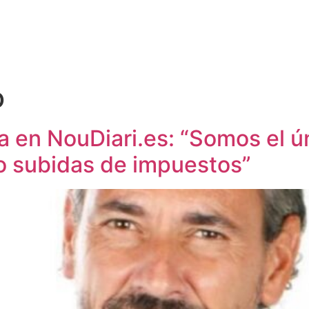
o
 en NouDiari.es: “Somos el ú
o subidas de impuestos”