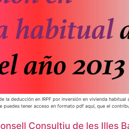
e la deducción en IRPF por inversión en vivienda habitual 
ue puedes tener acceso en formato pdf aquí, que el contrib
nsell Consultiu de les Illes Ba