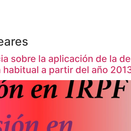
leares
a sobre la aplicación de la d
 habitual a partir del año 201