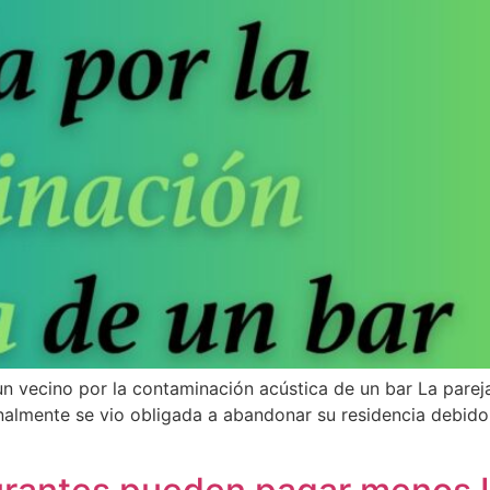
vecino por la contaminación acústica de un bar La pareja 
inalmente se vio obligada a abandonar su residencia debido 