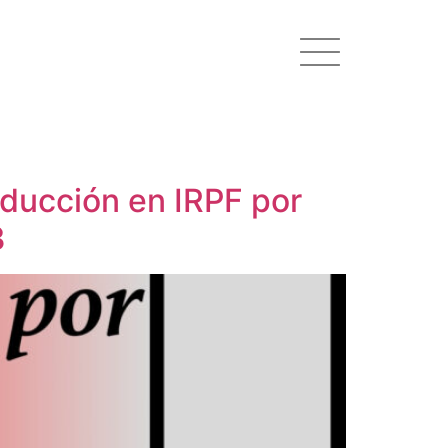
educción en IRPF por
3