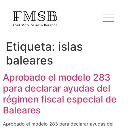
Etiqueta:
islas
Inicio
baleares
Font Mora Sainz de Baranda
Aprobado el modelo 283
para declarar ayudas del
Equipo
régimen fiscal especial de
Servicios
Baleares
Aprobado el modelo 283 para declarar ayudas del
Noticias