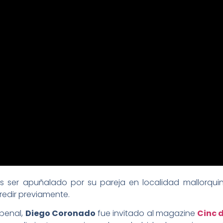
as ser apuñalado por su pareja en localidad mallorqu
edir previamente.
penal,
Diego Coronado
fue invitado al magazine
Cinc d