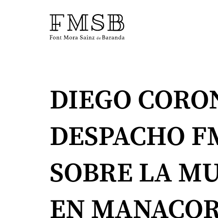
Inicio
DIEGO CORON
Font Mora Sainz de Baranda
DESPACHO FM
Equipo
SOBRE LA M
Servicios
EN MANACO
Noticias