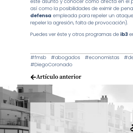
este asunto y conocer cómo afecta en el pr
así como la posibilidades de eximir de pen
defensa
empleada para repeler un ataque 
repeler la agresión, falta de provocación).
Puedes ver éste y otros programas de
ib3
en
#fmsb #abogados #economistas #dere
#DiegoCoronado
Artículo anterior