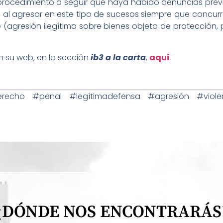
ocedimiento a seguir que haya habido denuncias previas
a al agresor en este tipo de sucesos siempre que concur
(agresión ilegítima sobre bienes objeto de protección
 su web, en la sección
ib3 a la carta
,
aquí
.
cho #penal #legítimadefensa #agresión #viole
¿DÓNDE NOS ENCONTRARÁS