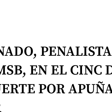
ADO, PENALISTA
SB, EN EL CINC D
UERTE POR APUÑ
R