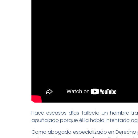
Hace escasos días fallecía un hombre tr
apuñalado porque él la había intentado agr
Como abogado especializado en Derecho 