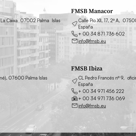
FMSB Manacor
cio La Caixa 07002 Palma Islas
Calle Pío XII, 17, 2º A, 075
España
+ 00 34 871 736 602
info@fmsb.eu
FMSB Ibiza
simé), 07600 Palma Islas
CL Pedro Francés nº 9, ofic
España
+ 00 34 971 456 222
+ 00 34 971 736 069
info@fmsb.eu