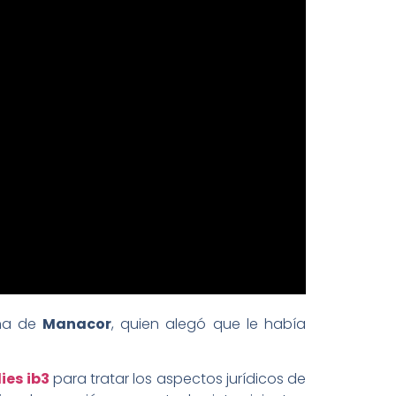
ina de
Manacor
, quien alegó que le había
ies ib3
para tratar los aspectos jurídicos de