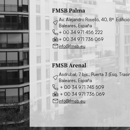
FMSB Palma
Av. Alejandro Roselló, 40, 8º Edifi
Baleares, España
+ 00 34 971 456 222
+ 00 34 971 736 069
info@fmsb.eu
FMSB Arenal
Asdrubal, 7 bjs., Puerta 3 (Esq. Tra
Baleares, España
+ 00 34 971 745 509
+ 00 34 971 736 069
info@fmsb.eu