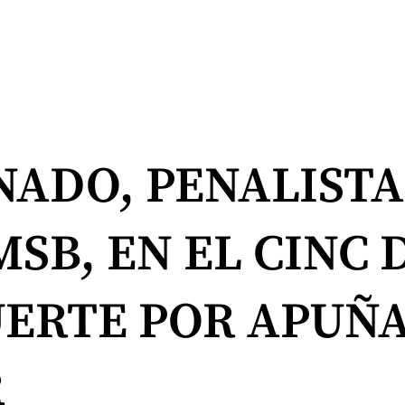
ADO, PENALISTA
SB, EN EL CINC D
UERTE POR APUÑ
R