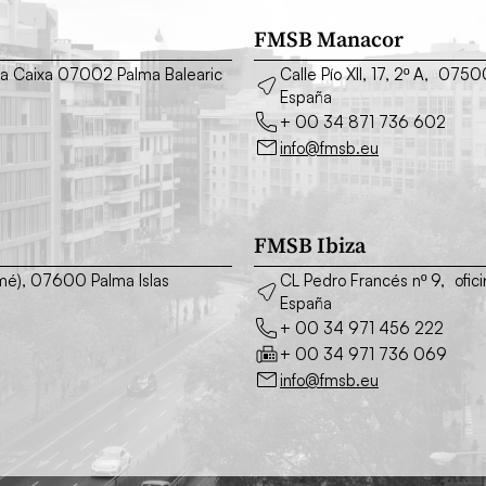
FMSB Manacor
o La Caixa 07002 Palma Balearic
Calle Pío XII, 17, 2º A, 075
España
+ 00 34 871 736 602
info@fmsb.eu
FMSB Ibiza
simé), 07600 Palma Islas
CL Pedro Francés nº 9, ofic
España
+ 00 34 971 456 222
+ 00 34 971 736 069
info@fmsb.eu