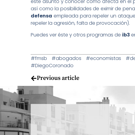
este asunto y conocer cómo afecta en el pr
así como la posibilidades de eximir de pen
defensa
empleada para repeler un ataque 
repeler la agresión, falta de provocación).
Puedes ver éste y otros programas de
ib3
en
#fmsb #abogados #economistas #dere
#DiegoCoronado
Previous article