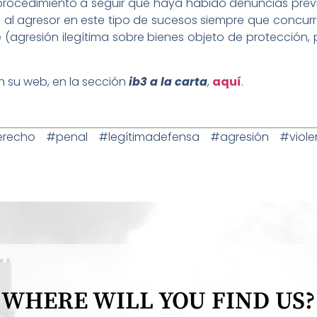
ocedimiento a seguir que haya habido denuncias previas
a al agresor en este tipo de sucesos siempre que concur
(agresión ilegítima sobre bienes objeto de protección
 su web, en la sección
ib3 a la carta
,
aquí
.
cho #penal #legítimadefensa #agresión #viole
WHERE WILL YOU FIND US?