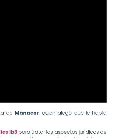
ina de
Manacor
, quien alegó que le había
ies ib3
para tratar los aspectos jurídicos de