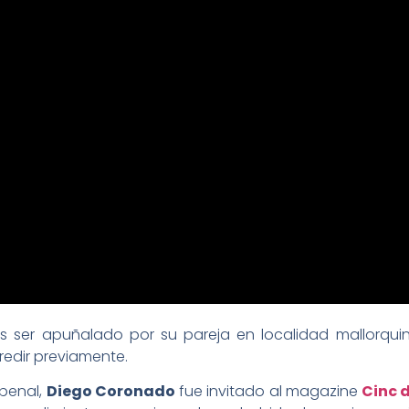
as ser apuñalado por su pareja en localidad mallorqu
edir previamente.
penal,
Diego Coronado
fue invitado al magazine
Cinc d