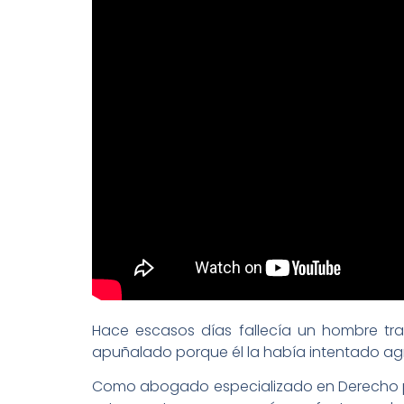
Hace escasos días fallecía un hombre tr
apuñalado porque él la había intentado agr
Como abogado especializado en Derecho 