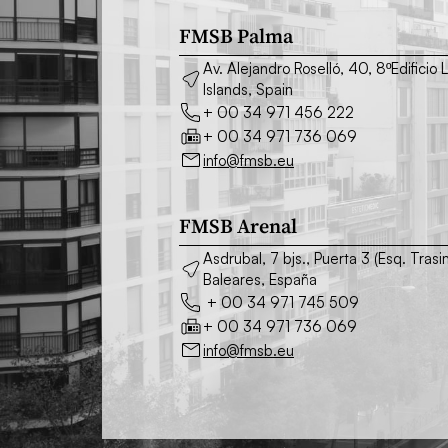
FMSB Palma
Av. Alejandro Roselló, 40, 8ºEdifici
Islands, Spain
+ 00 34 971 456 222
+ 00 34 971 736 069
info@fmsb.eu
FMSB Arenal
Asdrubal, 7 bjs., Puerta 3 (Esq. Tra
Baleares, España
+ 00 34 971 745 509
+ 00 34 971 736 069
info@fmsb.eu