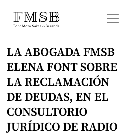
LA ABOGADA FMSB
Home
ELENA FONT SOBRE
Font Mora Sainz de Baranda
LA RECLAMACIÓN
Team
DE DEUDAS, EN EL
CONSULTORIO
Services
JURÍDICO DE RADIO
Blog and news