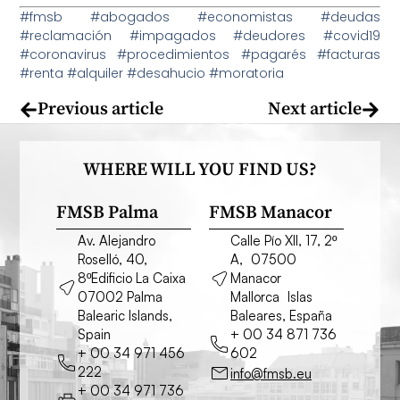
#fmsb #abogados #economistas #deudas
#reclamación #impagados #deudores #covid19
#coronavirus #procedimientos #pagarés #facturas
#renta #alquiler #desahucio #moratoria
Previous article
Next article
WHERE WILL YOU FIND US?
FMSB Palma
FMSB Manacor
Av. Alejandro
Calle Pío XII, 17, 2º
Roselló, 40,
A, 07500
8ºEdificio La Caixa
Manacor
07002 Palma
Mallorca Islas
Balearic Islands,
Baleares, España
Spain
+ 00 34 871 736
+ 00 34 971 456
602
222
info@fmsb.eu
+ 00 34 971 736