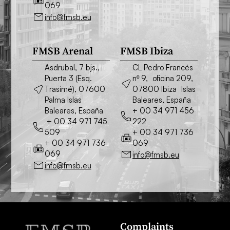
069
info@fmsb.eu
FMSB Arenal
FMSB Ibiza
Asdrubal, 7 bjs.,
CL Pedro Francés
Puerta 3 (Esq.
nº 9, oficina 209,
Trasimé), 07600
07800 Ibiza Islas
Palma Islas
Baleares, España
Baleares, España
+ 00 34 971 456
+ 00 34 971 745
222
509
+ 00 34 971 736
+ 00 34 971 736
069
069
info@fmsb.eu
info@fmsb.eu
Complaints