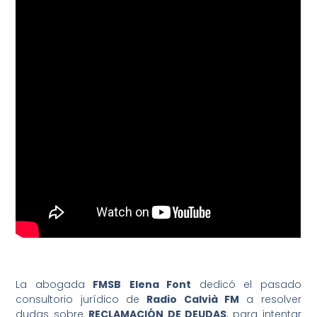
La abogada
FMSB
Elena Font
dedicó el pasado
consultorio jurídico de
Radio Calvià FM
a resolver
dudas sobre
RECLAMACIÓN DE DEUDAS
, para intentar