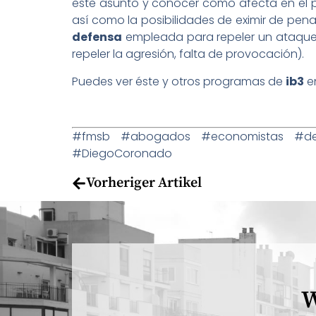
este asunto y conocer cómo afecta en el pr
así como la posibilidades de eximir de pen
defensa
empleada para repeler un ataque 
repeler la agresión, falta de provocación).
Puedes ver éste y otros programas de
ib3
en
#fmsb #abogados #economistas #dere
#DiegoCoronado
Vorheriger Artikel
W