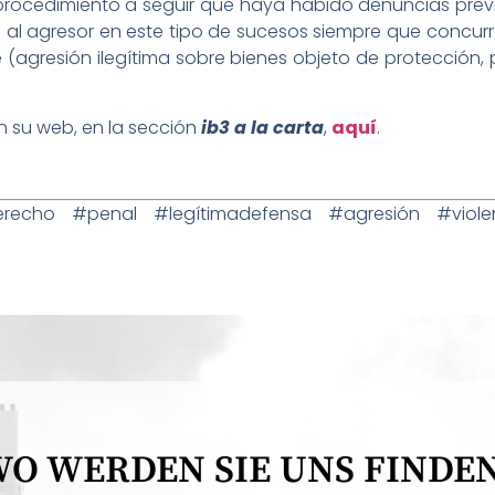
ocedimiento a seguir que haya habido denuncias previas
a al agresor en este tipo de sucesos siempre que concur
(agresión ilegítima sobre bienes objeto de protección
 su web, en la sección
ib3 a la carta
,
aquí
.
cho #penal #legítimadefensa #agresión #viole
O WERDEN SIE UNS FINDE