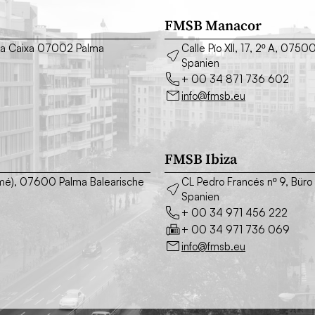
FMSB Manacor
o La Caixa 07002 Palma
Calle Pío XII, 17, 2º A, 075
Spanien
+ 00 34 871 736 602
info@fmsb.eu
FMSB Ibiza
asimé), 07600 Palma Balearische
CL Pedro Francés nº 9, Büro
Spanien
+ 00 34 971 456 222
+ 00 34 971 736 069
info@fmsb.eu