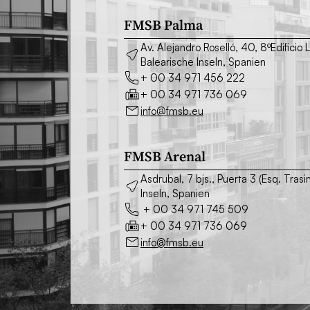
FMSB Palma
Av. Alejandro Roselló, 40, 8ºEdifici
Balearische Inseln, Spanien
+ 00 34 971 456 222
+ 00 34 971 736 069
info@fmsb.eu
FMSB Arenal
Asdrubal, 7 bjs., Puerta 3 (Esq. Tr
Inseln, Spanien
+ 00 34 971 745 509
+ 00 34 971 736 069
info@fmsb.eu