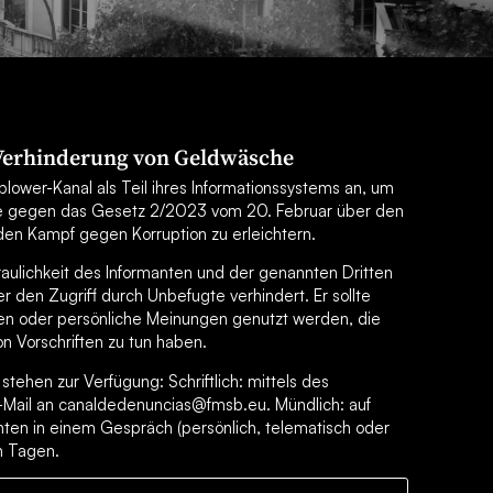
 Verhinderung von Geldwäsche
lower-Kanal als Teil ihres Informationssystems an, um
e gegen das Gesetz 2/2023 vom 20. Februar über den
en Kampf gegen Korruption zu erleichtern.
traulichkeit des Informanten und der genannten Dritten
 den Zugriff durch Unbefugte verhindert. Er sollte
en oder persönliche Meinungen genutzt werden, die
on Vorschriften zu tun haben.
tehen zur Verfügung: Schriftlich: mittels des
-Mail an canaldedenuncias@fmsb.eu. Mündlich: auf
ten in einem Gespräch (persönlich, telematisch oder
en Tagen.