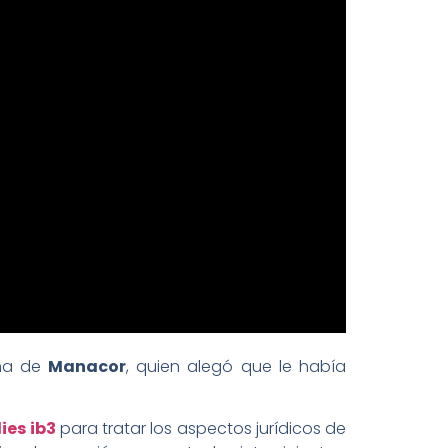
ina de
Manacor
, quien alegó que le había
ies ib3
para tratar los aspectos jurídicos de