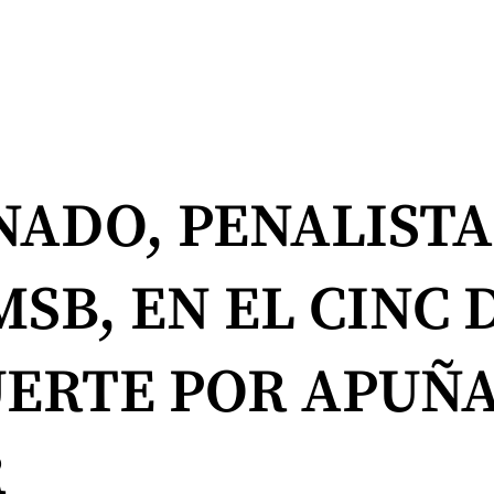
ADO, PENALISTA
SB, EN EL CINC D
UERTE POR APUÑ
R