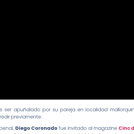
as ser apuñalado por su pareja en localidad mallorqu
edir previamente.
penal,
Diego Coronado
fue invitado al magazine
Cinc d