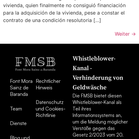
vivienda, quien finalmente no consiguió financiación
para la adquisición de la vivienda, pese a constar el
contrato de una condición resolutoria […]
Weiter
→
Whistleblower-
Kanal -
Verhinderung von
Font Mora
Rechtlicher
Geldwäsche
Sainz de
Hinweis
Baranda
Die FMSB bietet diesen
Datenschutz
Whistleblower-Kanal als
Team
und Cookies-
Teil ihres
Richtlinie
Informationssystems an,
um die Meldung möglicher
Dienste
Verstöße gegen das
Gesetz 2/2023 vom 20.
Blog und