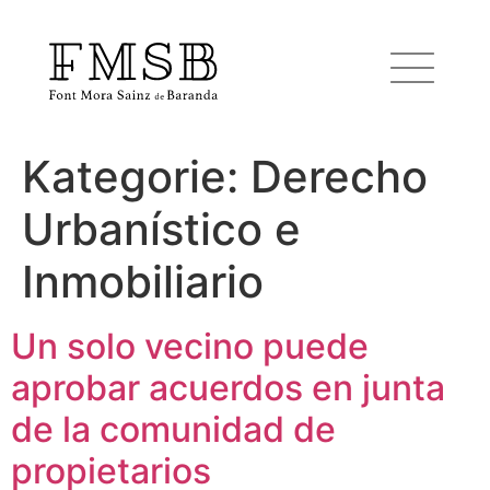
Kategorie:
Derecho
Startseite
Urbanístico e
Font Mora Sainz de Baranda
Inmobiliario
Team
Un solo vecino puede
aprobar acuerdos en junta
Dienste
de la comunidad de
propietarios
Blog und Nachrichten