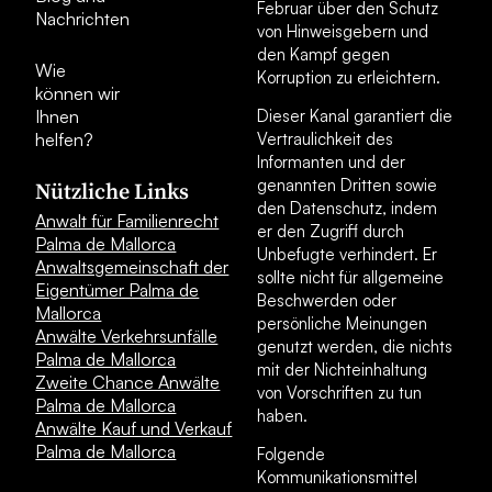
Februar über den Schutz
Nachrichten
von Hinweisgebern und
den Kampf gegen
Wie
Korruption zu erleichtern.
können wir
Ihnen
Dieser Kanal garantiert die
helfen?
Vertraulichkeit des
Informanten und der
genannten Dritten sowie
Nützliche Links
den Datenschutz, indem
Anwalt für Familienrecht
er den Zugriff durch
Palma de Mallorca
Unbefugte verhindert. Er
Anwaltsgemeinschaft der
sollte nicht für allgemeine
Eigentümer Palma de
Beschwerden oder
Mallorca
persönliche Meinungen
Anwälte Verkehrsunfälle
genutzt werden, die nichts
Palma de Mallorca
mit der Nichteinhaltung
Zweite Chance Anwälte
von Vorschriften zu tun
Palma de Mallorca
haben.
Anwälte Kauf und Verkauf
Palma de Mallorca
Folgende
Kommunikationsmittel