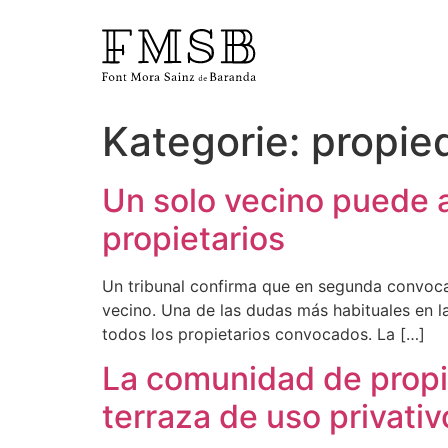
Kategorie:
propie
Startseite
Un solo vecino puede 
Font Mora Sainz de Baranda
propietarios
Team
Un tribunal confirma que en segunda convocat
vecino. Una de las dudas más habituales en l
todos los propietarios convocados. La […]
Dienste
La comunidad de propi
terraza de uso privativo
Blog und Nachrichten