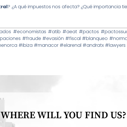
tral
? ¿A qué impuestos nos afecta? ¿Qué importancia ti
os #economistas #atib #aeat #pactos #pactossuce
cipaciones #fraude #evasión #fiscal #blanqueo #norm
norca #ibiza #manacor #elarenal #andratx #lawyers #
WHERE WILL YOU FIND US?