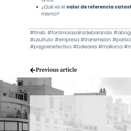
¿Qué es el
valor de referencia catas
mismo?
#fmsb #fontmorasainzdebaranda #abogad
#usufruto #empresa #transmisión #parti
#pagoenefectivo #baleares #mallorca #me
Previous article