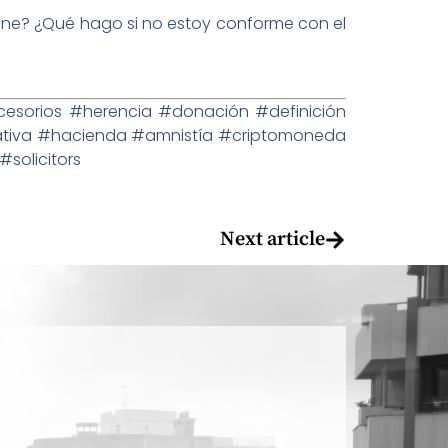
ene? ¿Qué hago si no estoy conforme con el
sorios #herencia #donación #definición
ativa #hacienda #amnistía #criptomoneda
solicitors
Next article