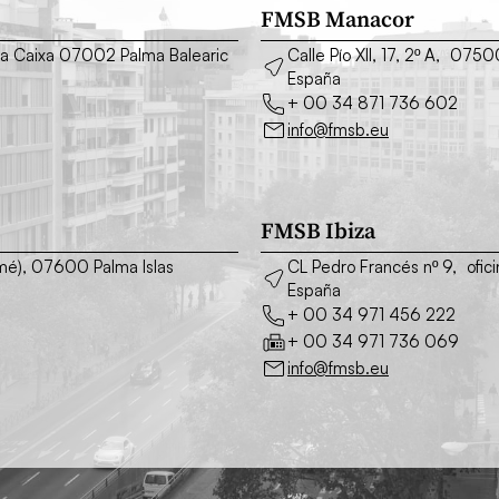
FMSB Manacor
o La Caixa 07002 Palma Balearic
Calle Pío XII, 17, 2º A, 075
España
+ 00 34 871 736 602
info@fmsb.eu
FMSB Ibiza
simé), 07600 Palma Islas
CL Pedro Francés nº 9, ofic
España
+ 00 34 971 456 222
+ 00 34 971 736 069
info@fmsb.eu