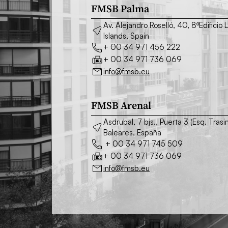
FMSB Palma
Av. Alejandro Roselló, 40, 8ºEdifici
Islands, Spain
+ 00 34 971 456 222
+ 00 34 971 736 069
info@fmsb.eu
FMSB Arenal
Asdrubal, 7 bjs., Puerta 3 (Esq. Tra
Baleares, España
+ 00 34 971 745 509
+ 00 34 971 736 069
info@fmsb.eu