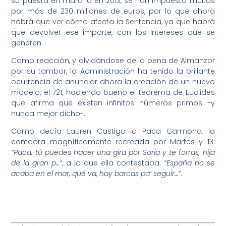
su puesta en marcha en 2013, se han impuesto multas
por más de 230 millones de euros, por lo que ahora
habrá que ver cómo afecta la Sentencia, ya que habrá
que devolver ese importe, con los intereses que se
generen.
Como reacción, y olvidándose de la pena de Almanzor
por su tambor, la Administración ha tenido la brillante
ocurrencia de anunciar ahora la creación de un nuevo
modelo, el 721, haciendo bueno el teorema de Euclides
que afirma que existen infinitos números primos -y
nunca mejor dicho-.
Como decía Lauren Castigo a Paca Carmona, la
cantaora magníficamente recreada por Martes y 13:
“Paca, tú puedes hacer una gira por Soria y te forras, hija
de la gran p…”
, a lo que ella contestaba:
“España no se
acaba en el mar, qué va, hay barcas pa’ seguir…”
.