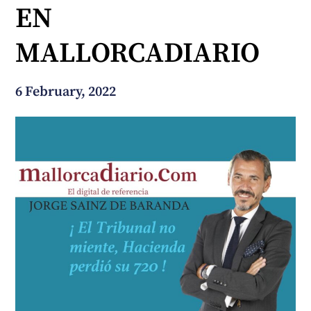
EN
How can we help you?
MALLORCADIARIO
6 February, 2022