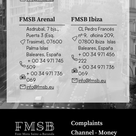
FMSB Arenal
FMSB Ibiza
Asdrubal, 7 bjs.,
CL Pedro Francés
Puerta 3 (Esq.
nº 9, oficina 209,
Trasimé), 07600
07800 Ibiza Islas
Palma Islas
Baleares, España
Baleares, España
+ 00 34 971 456
+ 00 34 971 745
222
509
+ 00 34 971 736
+ 00 34 971 736
069
069
info@fmsb.eu
info@fmsb.eu
Complaints
Channel - Money