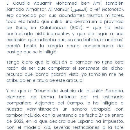
El Caudillo Abuamir Mohamed ben Amí, también
llamado Almanzor, Al-Manṣūr (المنصور) o
«el Victorioso»
,
era conocido por sus abundantes triunfos militares,
todo ello hasta que sufrió una derrota en la provincia
de Soria, en Calatañazor (1002) – que no está
contrastada históricamente-, y que dio lugar a una
expresión que indicaba que, en esa batalla, el andalusí
perdió hasta la alegría como consecuencia del
castigo que se le infligió.
Tengo claro que la alusión al tambor no tiene otra
razón de ser que completar el
sonsonete
del dicho;
recurso que, como habrán visto, yo también me he
atribuido en el título de este artículo.
Y es que el Tribunal de Justicia de la Unión Europea,
alentado de forma brillante por mi estimado
compañero Alejandro del Campo, le ha infligido a
nuestra Administración un sonoro varapalo, con
tambor incluido, con la Sentencia de fecha 27 de enero
de 2022, en la que declara que España ha impuesto,
con el modelo 720, severas restricciones a la libre