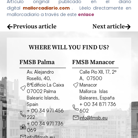
Artículo original publicado en el diario
digital
mallorcadiario.com
. Léelo directamente en
mallorcadiario a través de este
enlace
Previous article
Next article
WHERE WILL YOU FIND US?
FMSB Palma
FMSB Manacor
Av. Alejandro
Calle Pío XII, 17, 2º
Roselló, 40,
A, 07500
8ºEdificio La Caixa
Manacor
07002 Palma
Mallorca Islas
Balearic Islands,
Baleares, España
Spain
+ 00 34 871 736
+ 00 34 971 456
602
222
info@fmsb.eu
+ 00 34 971 736
069
info@fmsb.eu