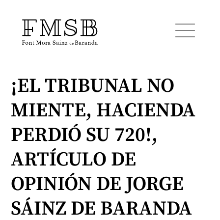
¡EL TRIBUNAL NO
Home
MIENTE, HACIENDA
Font Mora Sainz de Baranda
PERDIÓ SU 720!,
Team
ARTÍCULO DE
OPINIÓN DE JORGE
Services
SÁINZ DE BARANDA
Blog and news