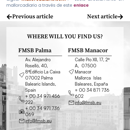
mallorcadiario a través de este
enlace
Previous article
Next article
WHERE WILL YOU FIND US?
FMSB Palma
FMSB Manacor
Av. Alejandro
Calle Pío XII, 17, 2º
Roselló, 40,
A, 07500
8ºEdificio La Caixa
Manacor
07002 Palma
Mallorca Islas
Balearic Islands,
Baleares, España
Spain
+ 00 34 871 736
+ 00 34 971 456
602
222
info@fmsb.eu
+ 00 34 971 736
069
info@fmsb.eu