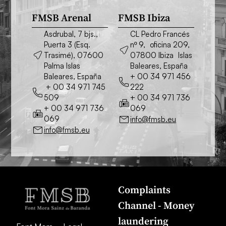
FMSB Arenal
FMSB Ibiza
Asdrubal, 7 bjs.,
CL Pedro Francés
Puerta 3 (Esq.
nº 9, oficina 209,
Trasimé), 07600
07800 Ibiza Islas
Palma Islas
Baleares, España
Baleares, España
+ 00 34 971 456
+ 00 34 971 745
222
509
+ 00 34 971 736
+ 00 34 971 736
069
069
info@fmsb.eu
info@fmsb.eu
Complaints
Channel - Money
laundering