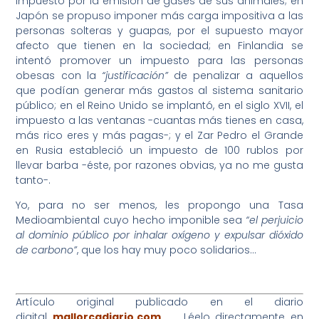
impuesto por la emisión de gases de sus animales; en
Japón se propuso imponer más carga impositiva a las
personas solteras y guapas, por el supuesto mayor
afecto que tienen en la sociedad; en Finlandia se
intentó promover un impuesto para las personas
obesas con la
“justificación”
de penalizar a aquellos
que podían generar más gastos al sistema sanitario
público; en el Reino Unido se implantó, en el siglo XVII, el
impuesto a las ventanas -cuantas más tienes en casa,
más rico eres y más pagas-; y el Zar Pedro el Grande
en Rusia estableció un impuesto de 100 rublos por
llevar barba -éste, por razones obvias, ya no me gusta
tanto-.
Yo, para no ser menos, les propongo una Tasa
Medioambiental cuyo hecho imponible sea
“el perjuicio
al dominio público por inhalar oxígeno y expulsar dióxido
de carbono”
, que los hay muy poco solidarios…
Artículo original publicado en el diario
digital
mallorcadiario.com
. Léelo directamente en