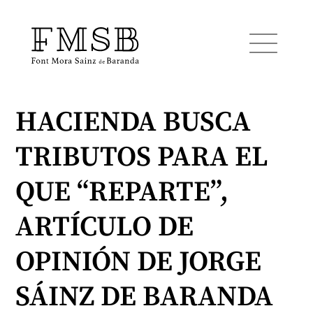
HACIENDA BUSCA
Home
TRIBUTOS PARA EL
Font Mora Sainz de Baranda
QUE “REPARTE”,
Team
ARTÍCULO DE
OPINIÓN DE JORGE
Services
SÁINZ DE BARANDA
Blog and news