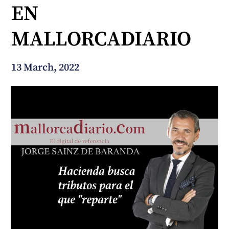
EN
How can we help you?
MALLORCADIARIO
13 March, 2022