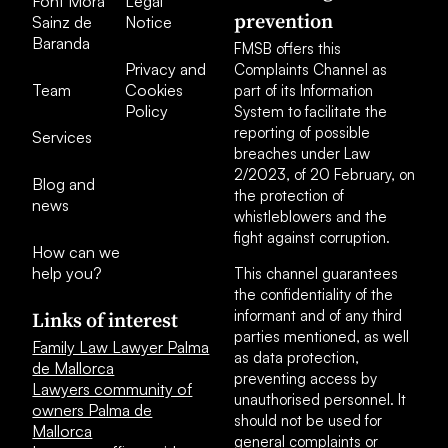
Font Mora
Legal
prevention
Sainz de
Notice
Baranda
FMSB offers this
Privacy and
Complaints Channel as
Team
Cookies
part of its Information
Policy
System to facilitate the
reporting of possible
Services
breaches under Law
2/2023, of 20 February, on
Blog and
the protection of
news
whistleblowers and the
fight against corruption.
How can we
help you?
This channel guarantees
the confidentiality of the
informant and of any third
Links of interest
parties mentioned, as well
Family Law Lawyer Palma
as data protection,
de Mallorca
preventing access by
Lawyers community of
unauthorised personnel. It
owners Palma de
should not be used for
Mallorca
general complaints or