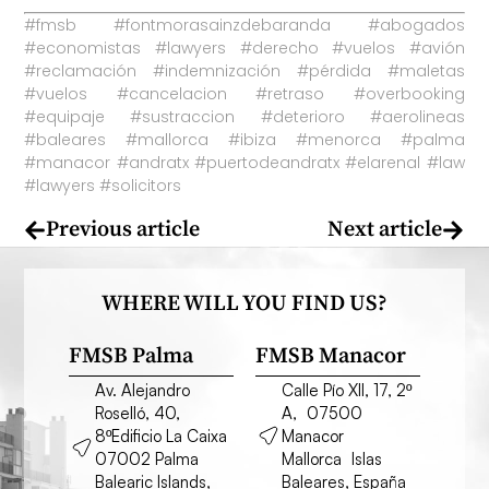
#fmsb #fontmorasainzdebaranda #abogados
#economistas #lawyers #derecho #vuelos #avión
#reclamación #indemnización #pérdida #maletas
#vuelos #cancelacion #retraso #overbooking
#equipaje #sustraccion #deterioro #aerolineas
#baleares #mallorca #ibiza #menorca #palma
#manacor #andratx #puertodeandratx #elarenal #law
#lawyers #solicitors
Previous article
Next article
WHERE WILL YOU FIND US?
FMSB Palma
FMSB Manacor
Av. Alejandro
Calle Pío XII, 17, 2º
Roselló, 40,
A, 07500
8ºEdificio La Caixa
Manacor
07002 Palma
Mallorca Islas
Balearic Islands,
Baleares, España