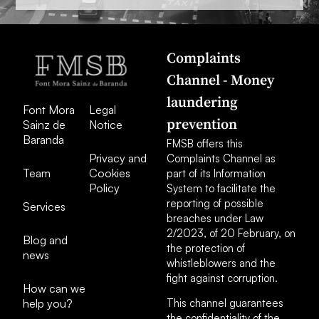
Complaints
Channel - Money
laundering
Font Mora
Legal
prevention
Sainz de
Notice
Baranda
FMSB offers this
Privacy and
Complaints Channel as
Team
Cookies
part of its Information
Policy
System to facilitate the
reporting of possible
Services
breaches under Law
2/2023, of 20 February, on
Blog and
the protection of
news
whistleblowers and the
fight against corruption.
How can we
help you?
This channel guarantees
the confidentiality of the