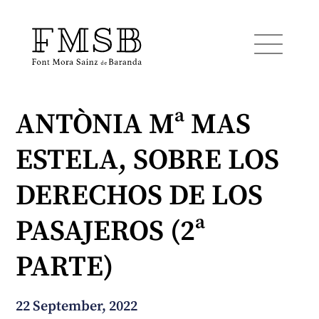
ANTÒNIA Mª MAS
Home
ESTELA, SOBRE LOS
Font Mora Sainz de Baranda
DERECHOS DE LOS
Team
PASAJEROS (2ª
PARTE)
Services
22 September, 2022
Blog and news