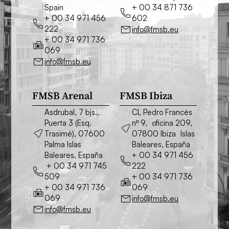
Spain
+ 00 34 871 736
+ 00 34 971 456
602
222
info@fmsb.eu
+ 00 34 971 736
069
info@fmsb.eu
FMSB Arenal
FMSB Ibiza
Asdrubal, 7 bjs.,
CL Pedro Francés
Puerta 3 (Esq.
nº 9, oficina 209,
Trasimé), 07600
07800 Ibiza Islas
Palma Islas
Baleares, España
Baleares, España
+ 00 34 971 456
+ 00 34 971 745
222
509
+ 00 34 971 736
+ 00 34 971 736
069
069
info@fmsb.eu
info@fmsb.eu