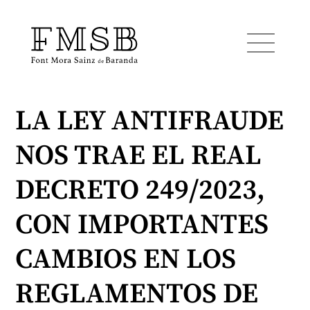
LA LEY ANTIFRAUDE
Home
NOS TRAE EL REAL
Font Mora Sainz de Baranda
DECRETO 249/2023,
Team
CON IMPORTANTES
CAMBIOS EN LOS
Services
REGLAMENTOS DE
Blog and news