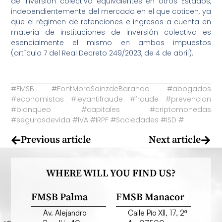
de inversión colectiva equivalentes en otros Estados,
independientemente del mercado en el que coticen, ya
que el régimen de retenciones e ingresos a cuenta en
materia de instituciones de inversión colectiva es
esencialmente el mismo en ambos impuestos
(artículo 7 del Real Decreto 249/2023, de 4 de abril).
#FMSB #FontMoraSainzdeBaranda #abogados
#economistas #leyantifraude #fraude #prevencion
#blanqueo #capitales #criptomonedas
#segurosdevida #IVA #IRPF #Sociedades #ISD #
Previous article
Next article
WHERE WILL YOU FIND US?
FMSB Palma
FMSB Manacor
Av. Alejandro
Calle Pío XII, 17, 2º