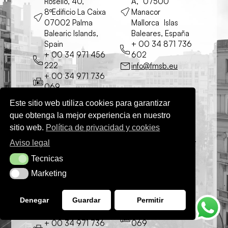
Roselló, 40,
A, 07500
8ºEdificio La Caixa
Manacor
07002 Palma
Mallorca Islas
Balearic Islands,
Baleares, España
Spain
+ 00 34 871 736
+ 00 34 971 456
602
222
info@fmsb.eu
+ 00 34 971 736
069
info@fmsb.eu
Este sitio web utiliza cookies para garantizar
que obtenga la mejor experiencia en nuestro
sitio web.
Política de privacidad y cookies
FMSB Arenal
FMSB Ibiza
Aviso legal
Asdrubal, 7 bjs.,
CL Pedro Francés
Tecnicas
Tecnicas
Puerta 3 (Esq.
nº 9, oficina 209,
Trasimé), 07600
07800 Ibiza Islas
Marketing
Marketing
Palma Islas
Baleares, España
Baleares, España
+ 00 34 971 456
Denegar
Guardar
Permitir
+ 00 34 971 745
222
509
+ 00 34 971 736
+ 00 34 971 736
069