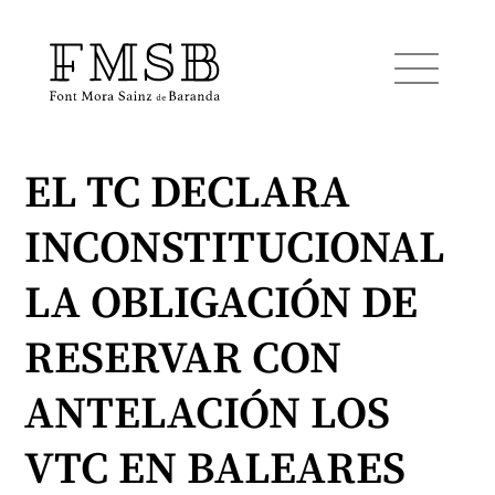
EL TC DECLARA
Home
INCONSTITUCIONAL
Font Mora Sainz de Baranda
LA OBLIGACIÓN DE
Team
RESERVAR CON
ANTELACIÓN LOS
Services
VTC EN BALEARES
Blog and news