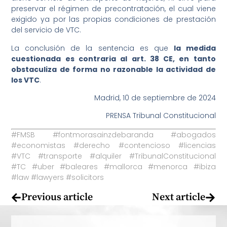
preservar el régimen de precontratación, el cual viene
exigido ya por las propias condiciones de prestación
del servicio de VTC.
La conclusión de la sentencia es que
la medida
cuestionada es contraria al art. 38 CE, en tanto
obstaculiza de forma no razonable la actividad de
los VTC
.
Madrid, 10 de septiembre de 2024
PRENSA Tribunal Constitucional
#FMSB #fontmorasainzdebaranda #abogados
#economistas #derecho #contencioso #licencias
#VTC #transporte #alquiler #TribunalConstitucional
#TC #uber #baleares #mallorca #menorca #ibiza
#law #lawyers #solicitors
Previous article
Next article