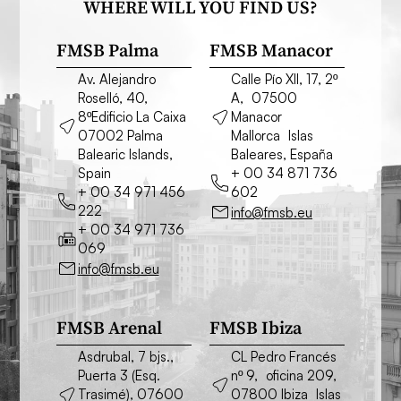
WHERE WILL YOU FIND US?
FMSB Palma
FMSB Manacor
Av. Alejandro
Calle Pío XII, 17, 2º
Roselló, 40,
A, 07500
8ºEdificio La Caixa
Manacor
07002 Palma
Mallorca Islas
Balearic Islands,
Baleares, España
Spain
+ 00 34 871 736
+ 00 34 971 456
602
222
info@fmsb.eu
+ 00 34 971 736
069
info@fmsb.eu
FMSB Arenal
FMSB Ibiza
Asdrubal, 7 bjs.,
CL Pedro Francés
Puerta 3 (Esq.
nº 9, oficina 209,
Trasimé), 07600
07800 Ibiza Islas