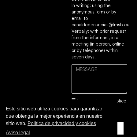
In writing: using the
anonymous form or by
email to
canaldedenuncias@fmsb.eu.
Verbally: with prior request
from the informant, in a
meeting (in person, online
or by telephone) within
seven days.
I accept the
legal notice
and the
privacy and
Este sitio web utiliza cookies para garantizar
cookies policy
.
que obtenga la mejor experiencia en nuestro
sitio web.
Política de privacidad y cookies
SEND TO
Aviso legal