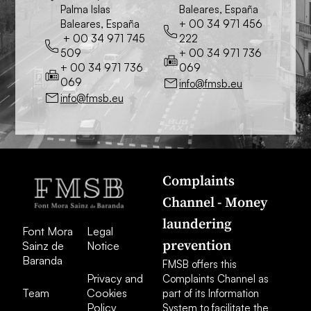
Palma Islas
Baleares, España
Baleares, España
+ 00 34 971 456
+ 00 34 971 745
222
509
+ 00 34 971 736
+ 00 34 971 736
069
069
info@fmsb.eu
info@fmsb.eu
Complaints
Channel - Money
laundering
Font Mora
Legal
prevention
Sainz de
Notice
Baranda
FMSB offers this
Privacy and
Complaints Channel as
Team
Cookies
part of its Information
Policy
System to facilitate the