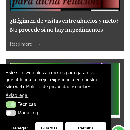
¿Régimen de visitas entre abuelos y nieto?
No procede si no hay impedimentos
Read more ⟶
Este sitio web utiliza cookies para garantizar
que obtenga la mejor experiencia en nuestro
sitio web.
Política de privacidad y cookies
Aviso legal
Tecnicas
Tecnicas
Marketing
Marketing
El TSJ gallego exonera al Ayuntamiento de
Denegar
Guardar
Permitir