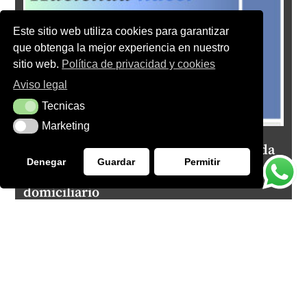
Este sitio web utiliza cookies para garantizar
que obtenga la mejor experiencia en nuestro
sitio web.
Política de privacidad y cookies
Aviso legal
Tecnicas
Tecnicas
Marketing
Marketing
El Tribunal Supremo prohíbe a Hacienda
Denegar
Guardar
Permitir
hacer interrogatorios durante un registro
domiciliario
Read more ⟶