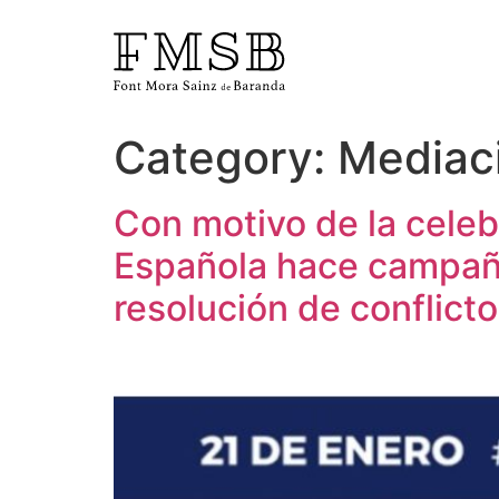
Category:
Mediaci
Home
Con motivo de la celeb
Font Mora Sainz de Baranda
Española hace campaña
resolución de conflict
Team
Services
Blog and news