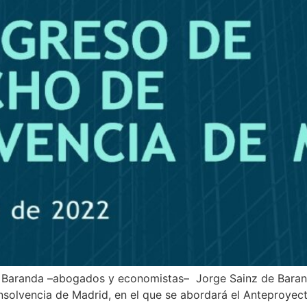
Baranda –abogados y economistas– Jorge Sainz de Barand
nsolvencia de Madrid, en el que se abordará el Anteproyec