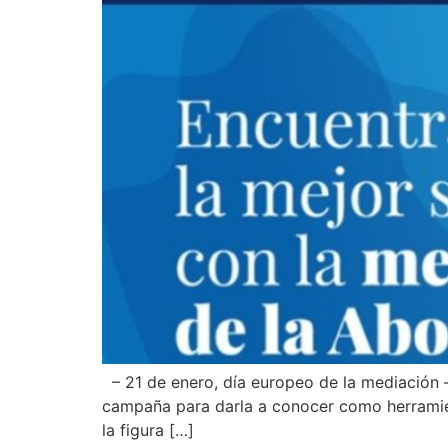
How can we help you?
– 21 de enero, día europeo de la mediación 
campaña para darla a conocer como herramienta
la figura […]