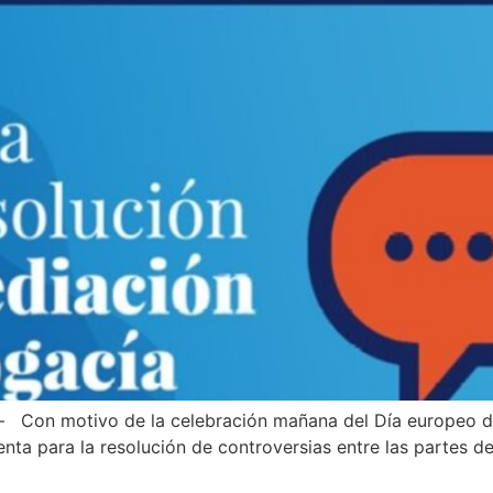
– Con motivo de la celebración mañana del Día europeo d
 para la resolución de controversias entre las partes de u