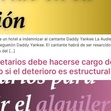
a un hotel a indemnizar al cantante Daddy Yankee La Audie
 reguetón Daddy Yankee. El cantante habrá de ser resarcid
 del […]
etarios debe hacerse cargo de
 si el deterioro es estructural