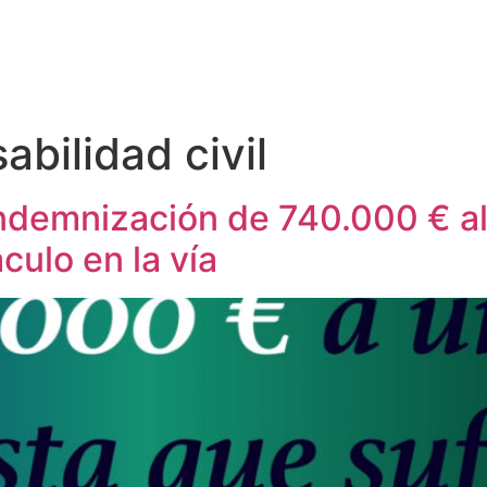
abilidad civil
ndemnización de 740.000 € al
culo en la vía