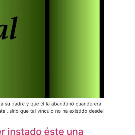
e a su padre y que él la abandonó cuando era
tal, sino que tal vínculo no ha existido desde
er instado éste una