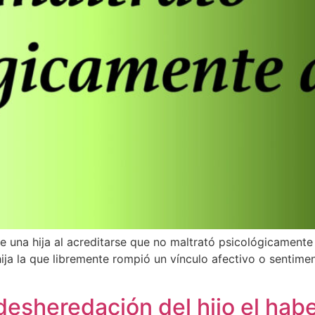
e una hija al acreditarse que no maltrató psicológicament
 hija la que libremente rompió un vínculo afectivo o sentimen
desheredación del hijo el hab