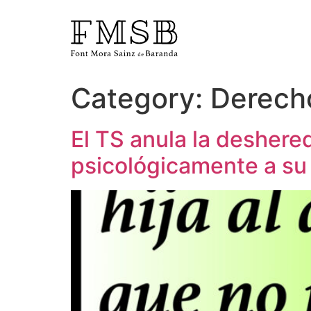
Category:
Derecho
Home
El TS anula la deshered
Font Mora Sainz de Baranda
psicológicamente a su
Team
Services
Blog and news